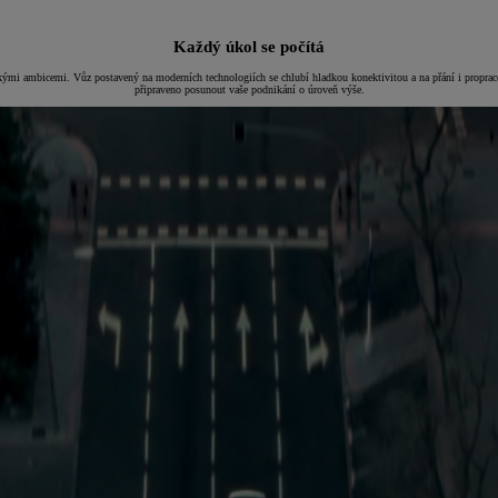
Každý úkol se počítá
kými ambicemi. Vůz postavený na moderních technologiích se chlubí hladkou konektivitou a na přání i prop
připraveno posunout vaše podnikání o úroveň výše.