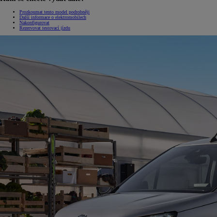
Prozkoumat tento model podrobněji
Další informace o elektromobilech
Nakonfigurovat
Rezervovat testovací jízdu