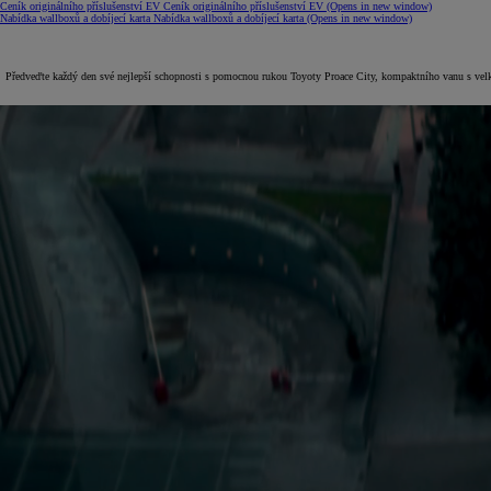
Ceník originálního příslušenství EV
Ceník originálního příslušenství EV
(Opens in new window)
Nabídka wallboxů a dobíjecí karta
Nabídka wallboxů a dobíjecí karta
(Opens in new window)
Předveďte každý den své nejlepší schopnosti s pomocnou rukou Toyoty Proace City, kompaktního vanu s vel