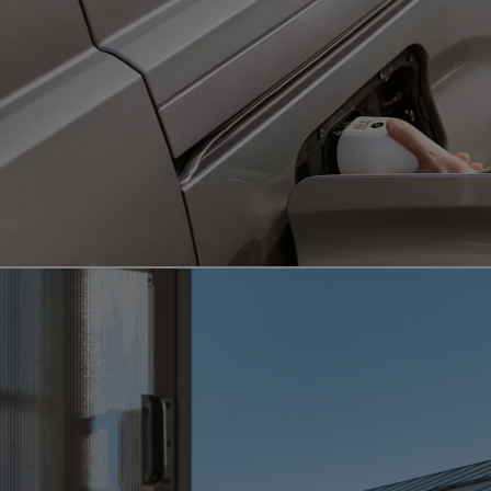
Od
549 000 Kč
s DPH
vč. zvýhodnění
75 000 Kč
Corolla Hatchback
HYBRID