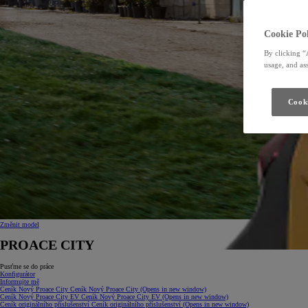
Cookie Pol
By clicking “
usage, and ass
Cooki
Změnit model
PROACE CITY
Pusťme se do práce
Konfigurátor
Informujte mě
Ceník Nový Proace City
Ceník Nový Proace City
(Opens in new window)
Ceník Nový Proace City EV
Ceník Nový Proace City EV
(Opens in new window)
Ceník originálního příslušenství
Ceník originálního příslušenství
(Opens in new window)