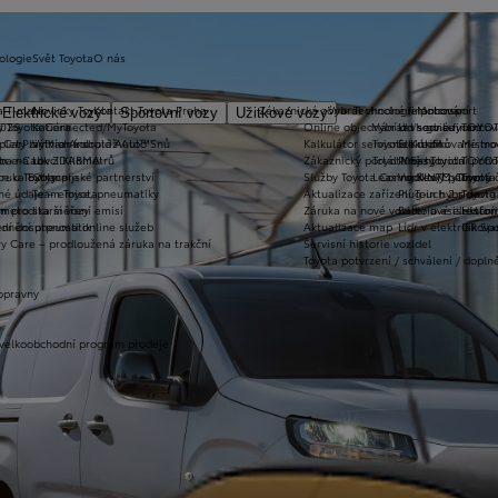
ologie
Svět Toyota
O nás
a T-mate
Novinky Toyota
Kontakt Toyota Praha
Zákaznická zóna
Vybrat vhodné financování
Technologie pohonu
Motorsport
Elektrické vozy
Sportovní vozy
Užitkové vozy
2026
y Toyota Connected/MyToyota
Kariéra
Online objednání do servisu
Vybrat vhodné financov
Let's go beyond
TOYOT
plety zimních kol
 CarPlay™ a Android Auto™
Výtvarná soutěž Auto Snů
Kalkulátor servisních úkonů
Toyota Kredit
Elektrifikované mo
Mistrov
užba na rok ZDARMA
m e-Call
Lovci Kilometrů
Zákaznický portál Moje Toyota
Toyota Easy
Plně hybridní poh
TOYOT
ruka Extracare
ce u Toyoty
Olympijské partnerství
Služby Toyota Connected/MyToyota
Leasing KINTO One
Vodíkový palivový 
Toyot
né údaje – emise, pneumatiky
Team Toyota
Aktualizace zařízení Touch 2 s navi
Plug-in hybrid
Toyota
m pro starší vozy
metodika měření emisí
Záruka na nové vozidlo a asistenční
Bateriové elektrom
Histor
adnění pneumatik
ní dosutpnosti online služeb
Aktualizace map
Lídr v elektrifiko
GR Spo
y Care – prodloužená záruka na trakční
Servisní historie vozidel
Toyota potvrzení / schválení / dopln
opravny
 velkoobchodní program prodeje