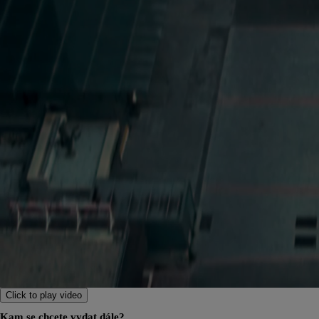
Od
399 000 Kč
s DPH
vč. zvýhodnění
20 000 Kč
a bonusu za výkup
50 000 Kč
Yaris Cross
HYBRID
Click to play video
Kam se chcete vydat dále?