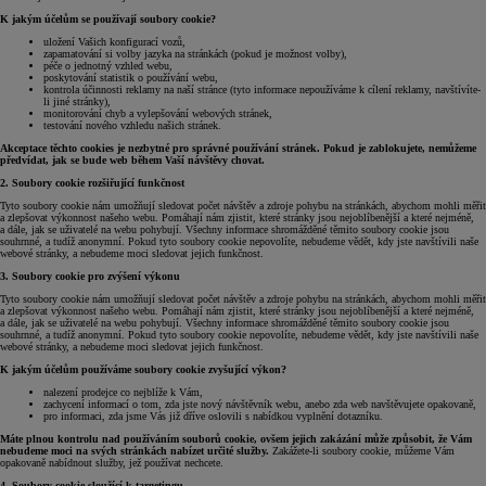
K jakým účelům se používají soubory cookie?
uložení Vašich konfigurací vozů,
zapamatování si volby jazyka na stránkách (pokud je možnost volby),
péče o jednotný vzhled webu,
poskytování statistik o používání webu,
kontrola účinnosti reklamy na naší stránce (tyto informace nepoužíváme k cílení reklamy, navštívíte-
li jiné stránky),
monitorování chyb a vylepšování webových stránek,
testování nového vzhledu našich stránek.
Akceptace těchto cookies je nezbytné pro správné používání stránek. Pokud je zablokujete, nemůžeme
předvídat, jak se bude web během Vaší návštěvy chovat.
2. Soubory cookie rozšiřující funkčnost
Tyto soubory cookie nám umožňují sledovat počet návštěv a zdroje pohybu na stránkách, abychom mohli měřit
a zlepšovat výkonnost našeho webu. Pomáhají nám zjistit, které stránky jsou nejoblíbenější a které nejméně,
a dále, jak se uživatelé na webu pohybují. Všechny informace shromážděné těmito soubory cookie jsou
souhrnné, a tudíž anonymní. Pokud tyto soubory cookie nepovolíte, nebudeme vědět, kdy jste navštívili naše
webové stránky, a nebudeme moci sledovat jejich funkčnost.
3. Soubory cookie pro zvýšení výkonu
Tyto soubory cookie nám umožňují sledovat počet návštěv a zdroje pohybu na stránkách, abychom mohli měřit
a zlepšovat výkonnost našeho webu. Pomáhají nám zjistit, které stránky jsou nejoblíbenější a které nejméně,
a dále, jak se uživatelé na webu pohybují. Všechny informace shromážděné těmito soubory cookie jsou
souhrnné, a tudíž anonymní. Pokud tyto soubory cookie nepovolíte, nebudeme vědět, kdy jste navštívili naše
webové stránky, a nebudeme moci sledovat jejich funkčnost.
K jakým účelům používáme soubory cookie zvyšující výkon?
nalezení prodejce co nejblíže k Vám,
zachycení informací o tom, zda jste nový návštěvník webu, anebo zda web navštěvujete opakovaně,
pro informaci, zda jsme Vás již dříve oslovili s nabídkou vyplnění dotazníku.
Máte plnou kontrolu nad používáním souborů cookie, ovšem jejich zakázání může způsobit, že Vám
nebudeme moci na svých stránkách nabízet určité služby.
Zakážete-li soubory cookie, můžeme Vám
opakovaně nabídnout služby, jež používat nechcete.
4. Soubory cookie sloužící k targetingu