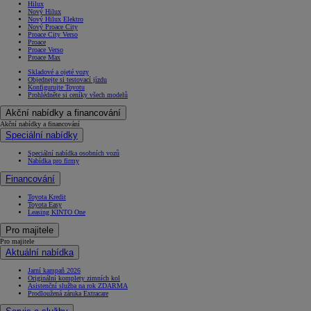
Hilux
Nový Hilux
Nový Hilux Elektro
Nový Proace City
Proace City Verso
Proace
Proace Verso
Proace Max
Skladové a ojeté vozy
Objednejte si testovací jízdu
Konfigurujte Toyotu
Prohlédněte si ceníky všech modelů
Akční nabídky a financování
Akční nabídky a financování
Speciální nabídky
Speciální nabídka osobních vozů
Nabídka pro firmy
Financování
Toyota Kredit
Toyota Easy
Leasing KINTO One
Pro majitele
Pro majitele
Aktuální nabídka
Jarní kampaň 2026
Originální komplety zimních kol
Asistenční služba na rok ZDARMA
Prodloužená záruka Extracare