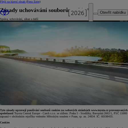
Přejít na hlavní obsah
(Press Enter)
Zásady uchovávání souborů cookie
Otevřít nabídku
Správa, uchovávání, zákaz a další
Tyto zásady upravují používání souborů cookies na webových stránkách www.toyota.cz provozovaných
společností
Toyota Central Europe - Czech s.r.o. se sídlem: Praha 5 - Stodůlky, Bavorská 2662/1, PSČ 15000
zapsaná v obchodním rejstříku vedeném Městským soudem v Praze, sp. zn. 24834. IČ: 60198435.
Cookies