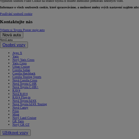
Vypnutím souborů Flash Cookie na stránce toyota.cz můžete znemožnit přehrávání některých videí.
Informace o všech souborech cookie, které zpracováváme, a možnost změny svých nastavení najdete zde:
Používání souborů cookie
Kontaktujte nás
Vyberte si Toyotu
Postav moje auto
Nová auta
Nová auta
Osobní vozy
Aygo X
Yaris
Nový Yaris Cross
Yaris Cross
Urban Cruiser
Corolla Sedan
Corolla Hatchback
Corolla Touring Sports
Nová Corolla Cross
Nová Toyota C-HR
Nová Toyota C-HR+
RAV4
Nová RAV4
RAV4 Plug-in
Nová Toyota bZ4X
Nová Toyota bZ4X Touring
Nová Camry
Prius
Mirai
Nový Land Cruiser
GR Yaris
Nový GR GT
Užitkové vozy