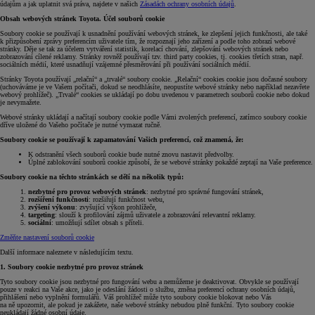
údajům a jak uplatnit svá práva, najdete v našich
Zásadách ochrany osobních údajů
.
Obsah webových stránek Toyota. Účel souborů cookie
Soubory cookie se používají k usnadnění používání webových stránek, ke zlepšení jejich funkčnosti, ale také
k přizpůsobení zprávy preferencím uživatele tím, že rozpoznají jeho zařízení a podle toho zobrazí webové
stránky. Děje se tak za účelem vytváření statistik, korelací chování, zlepšování webových stránek nebo
zobrazování cílené reklamy. Stránky rovněž používají tzv. third party cookies, tj. cookies třetích stran, např.
sociálních médií, které usnadňují vzájemné přesměrování při používání sociálních médií.
Stránky Toyota používají „relační“ a „trvalé“ soubory cookie. „Relační“ cookies cookie jsou dočasné soubory
(uchováváme je ve Vašem počítači, dokud se neodhlásíte, neopustíte webové stránky nebo například nezavřete
webový prohlížeč). „Trvalé“ cookies se ukládají po dobu uvedenou v parametrech souborů cookie nebo dokud
je nevymažete.
Webové stránky ukládají a načítají soubory cookie podle Vámi zvolených preferencí, zatímco soubory cookie
dříve uložené do Vašeho počítače je nutné vymazat ručně.
Soubory cookie se používají k zapamatování Vašich preferencí, což znamená, že:
K odstranění všech souborů cookie bude nutné znovu nastavit předvolby.
Úplné zablokování souborů cookie způsobí, že se webové stránky pokaždé zeptají na Vaše preference.
Soubory cookie na těchto stránkách se dělí na několik typů:
nezbytné pro provoz webových stránek
: nezbytné pro správné fungování stránek,
rozšíření funkčnosti
: rozšiřují funkčnost webu,
zvýšení výkonu
: zvyšující výkon prohlížeče,
targeting
: slouží k profilování zájmů uživatele a zobrazování relevantní reklamy.
sociální
: umožňují sdílet obsah s příteli.
Změňte nastavení souborů cookie
Další informace naleznete v následujícím textu.
1. Soubory cookie nezbytné pro provoz stránek
Tyto soubory cookie jsou nezbytné pro fungování webu a nemůžeme je deaktivovat. Obvykle se používají
pouze v reakci na Vaše akce, jako je odeslání žádosti o službu, změna preferencí ochrany osobních údajů,
přihlášení nebo vyplnění formulářů. Váš prohlížeč může tyto soubory cookie blokovat nebo Vás
na ně upozornit, ale pokud je zakážete, naše webové stránky nebudou plně funkční. Tyto soubory cookie
neukládají žádné osobní údaje.