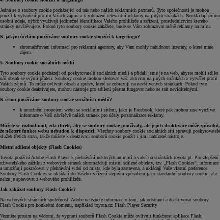
Jedná se o soubory cookie pocházející od nás nebo našich reklamních partnerů. Tyto společnosti je mohou
použít k vytvoření profilu Vašich zájmů a k zobrazení relevantní reklamy na jiných stránkách. Neukládají přímo
osobní údaje, nýbrž využívají jedinečné identifikace Vašeho prohlížeče a zařízení, prostřednictvím kterého
stránky navštěvujete. Pokud tyto soubory cookie zakážete, bude se Vám zobrazovat méně reklamy na míru.
K jakým účelům používáme soubory cookie sloužící k targetingu?
shromažďování informací pro reklamní agentury, aby Vám mohly nabídnout inzeráty, o které máte
zájem.
5. Soubory cookie sociálních médií
Tyto soubory cookie pocházejí od poskytovatelů sociálních médií a přidali jsme je na web, abyste mohli sdílet
náš obsah se svými přáteli. Soubory cookie mohou sledovat Vaši aktivitu na jiných stránkách a vytvářet profil
Vašich zájmů. To může ovlivnit obsah a zprávy, které se zobrazují na navštívených stránkách. Pokud tyto
soubory cookie deaktivujete, mohou nástroje pro sdílení přestat fungovat nebo se stát neviditelnými.
K čemu používáme soubory cookie sociálních médií?
k umožnění propojení webu se sociálními sítěmi, jako je Facebook, které pak mohou zase využívat
informace o Vaší návštěvě našich stránek pro účely personalizace reklamy.
Můžete se rozhodnout, zda chcete, aby se soubory cookie používaly, ale jejich deaktivace může způsobit,
že některé funkce webu nebudou k dispozici.
Všechny soubory cookie sociálních sítí spravují poskytovatelé
služeb třetích stran, takže můžete k deaktivaci souborů cookie použít i jimi nabízené nástroje.
Místní sdílené objekty (Flash Cookies)
Toyota používá Adobe Flash Player k přehrávání některých animací a videí na stránkách toyota.pl. Pro zlepšení
uživatelského zážitku z webových stránek shromažďují místní sdílené objekty, tzv. „Flash Cookies“, informace
a umožňují pokračovat v přehrávání videí od místa, kde byla zastavena, a ukládají Vaše vlastní preference.
Soubory Flash Cookies se ukládají do Vašeho zařízení stejným způsobem jako standardní soubory cookie, ale
nelze je spravovat z webového prohlížeče.
Jak zakázat soubory Flash Cookie?
Na webových stránkách společnosti Adobe naleznete informace o tom, jak odstranit a deaktivovat soubory
Flash Cookie pro konkrétní doménu, například toyota.cz: Flash Player Security
Vezměte prosím na vědomí, že vypnutí souborů Flash Cookie může ovlivnit funkčnost aplikace Flash.