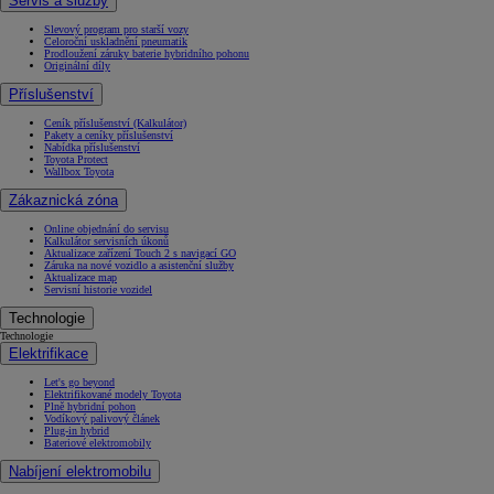
Servis a služby
Slevový program pro starší vozy
Celoroční uskladnění pneumatik
Prodloužení záruky baterie hybridního pohonu
Originální díly
Příslušenství
Ceník příslušenství (Kalkulátor)
Pakety a ceníky příslušenství
Nabídka příslušenství
Toyota Protect
Wallbox Toyota
Zákaznická zóna
Online objednání do servisu
Kalkulátor servisních úkonů
Aktualizace zařízení Touch 2 s navigací GO
Záruka na nové vozidlo a asistenční služby
Aktualizace map
Servisní historie vozidel
Technologie
Technologie
Elektrifikace
Let's go beyond
Elektrifikované modely Toyota
Plně hybridní pohon
Vodíkový palivový článek
Plug-in hybrid
Bateriové elektromobily
Nabíjení elektromobilu