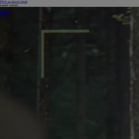
(Press Enter)
Přejít na hlavní obsah
loaded content