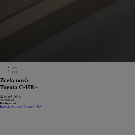
Zcela nová
Toyota C-HR+
Již od (vč. DPH)
999 000 Kč
Konfigurovat
Rezervujte si svou Toyotu C-HR+