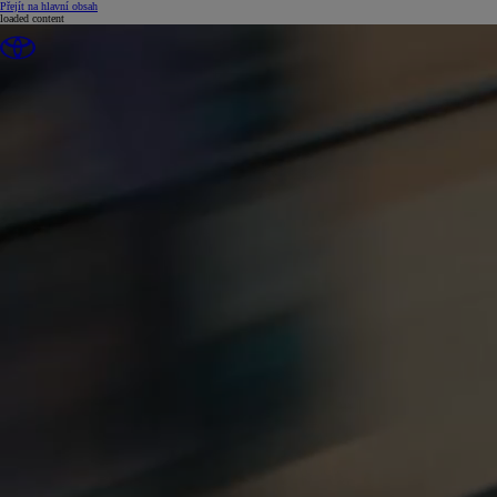
(Press Enter)
Přejít na hlavní obsah
loaded content