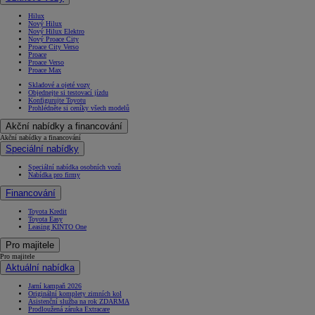
Hilux
Nový Hilux
Nový Hilux Elektro
Nový Proace City
Proace City Verso
Proace
Proace Verso
Proace Max
Skladové a ojeté vozy
Objednejte si testovací jízdu
Konfigurujte Toyotu
Prohlédněte si ceníky všech modelů
Akční nabídky a financování
Akční nabídky a financování
Speciální nabídky
Speciální nabídka osobních vozů
Nabídka pro firmy
Financování
Toyota Kredit
Toyota Easy
Leasing KINTO One
Pro majitele
Pro majitele
Aktuální nabídka
Jarní kampaň 2026
Originální komplety zimních kol
Asistenční služba na rok ZDARMA
Prodloužená záruka Extracare