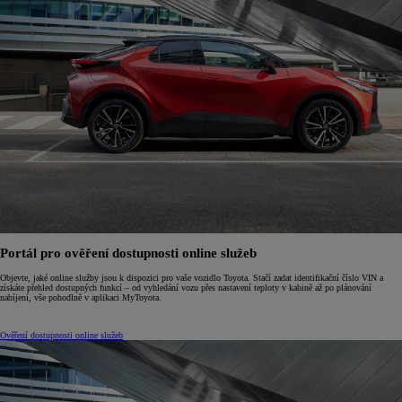
Portál pro ověření dostupnosti online služeb
Objevte, jaké online služby jsou k dispozici pro vaše vozidlo Toyota. Stačí zadat identifikační číslo VIN a
získáte přehled dostupných funkcí – od vyhledání vozu přes nastavení teploty v kabině až po plánování
nabíjení, vše pohodlně v aplikaci MyToyota.
Ověření dostupnosti online služeb