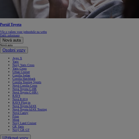
Portál Toyota
Vše o vašem voze jednoduše na webu
Další informace
Nová auta
Nová auta
Osobní vozy
Aygo X
Yaris
Nový Yaris Cross
Yaris Cross
Urban Cruiser
Corolla Sedan
Corolla Hatchback
Corolla Touring Sports
Nová Corolla Cross
Nová Toyota C-HR
Nová Toyota C-HR+
RAV4
Nová RAV4
RAV4 Plug-in
Nová Toyota bZ4X
Nová Toyota bZ4X Touring
Nová Camry
Prius
Mirai
Nový Land Cruiser
GR Yaris
Nový GR GT
Užitkové vozy