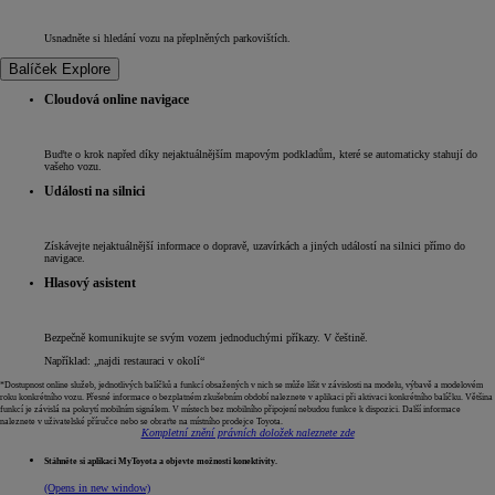
Usnadněte si hledání vozu na přeplněných parkovištích.
Balíček Explore
Cloudová online navigace
Buďte o krok napřed díky nejaktuálnějším mapovým podkladům, které se automaticky stahují do
vašeho vozu.
Události na silnici
Získávejte nejaktuálnější informace o dopravě, uzavírkách a jiných událostí na silnici přímo do
navigace.
Hlasový asistent
Bezpečně komunikujte se svým vozem jednoduchými příkazy. V češtině.
Například: „najdi restauraci v okolí“
*Dostupnost online služeb, jednotlivých balíčků a funkcí obsažených v nich se může lišit v závislosti na modelu, výbavě a modelovém
roku konkrétního vozu. Přesné informace o bezplatném zkušebním období naleznete v aplikaci při aktivaci konkrétního balíčku. Většina
funkcí je závislá na pokrytí mobilním signálem. V místech bez mobilního připojení nebudou funkce k dispozici. Další informace
naleznete v uživatelské příručce nebo se obraťte na místního prodejce Toyota.
Kompletní znění právních doložek naleznete zde
Stáhněte si aplikaci MyToyota a objevte možnosti konektivity.
(Opens in new window)