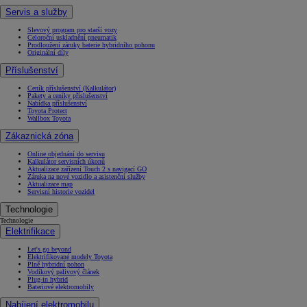
Servis a služby
Slevový program pro starší vozy
Celoroční uskladnění pneumatik
Prodloužení záruky baterie hybridního pohonu
Originální díly
Příslušenství
Ceník příslušenství (Kalkulátor)
Pakety a ceníky příslušenství
Nabídka příslušenství
Toyota Protect
Wallbox Toyota
Zákaznická zóna
Online objednání do servisu
Kalkulátor servisních úkonů
Aktualizace zařízení Touch 2 s navigací GO
Záruka na nové vozidlo a asistenční služby
Aktualizace map
Servisní historie vozidel
Technologie
Technologie
Elektrifikace
Let's go beyond
Elektrifikované modely Toyota
Plně hybridní pohon
Vodíkový palivový článek
Plug-in hybrid
Bateriové elektromobily
Nabíjení elektromobilu