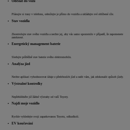
Odeslat do vozu
Plánujte si trasy v telefonu, odesílejte je přímo do vozidla a ukládejte své oblíbené cíle.
Stav vozidla
Zkontrolujte stav svého vozidla a nechte jej, aby vás samo upozornilo v případě, že zapomenete
zamknout.
Energetický management baterie
Sledujte průběžně stav baterie svého elektromobilu.
Analýza jízd
Nechte aplikaci vyhodnocovat údaje z předchozích jízd a radit vám, jak zdokonalit způsob jízdy.
Výstražné kontrolky
Nepřehlédněte již žádné výstrahy od vaší Toyoty.
Najdi moje vozidlo
Rychle vyhledejte svoji zaparkovanou Toyotu, odkudkoli.
EV koučování