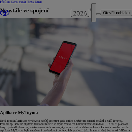
Přejít na hlavní obsah
(Press Enter)
Neustále ve spojení
Otevřít nabídku
Aplikace MyToyota
Nová mobilní aplikace MyToyota nabízí ucelenou sadu online služeb pro snadné soužití s vaší Toyotou.
Pomocí aplikace na chytrém telefonu můžete se svým vozidlem komunikovat odkudkoli – a tak si plánovat
trasy z pohodlí domova, zdokonalovat řidičské návyky, upravovat na dálku teplotu v kabině a mnoho dalšího.
Aplikace MyToyota byla navržena i pro budoucí potřeby, kdy poslouží jako hlavní styčný bod mezi řidičem a