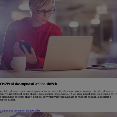
Ověření dostupnosti online služeb
Zjistěte, jak můžete plně využít potenciál online služeb Toyota pomocí našeho nástroje. Objevte, jak můžete
plně využít potenciál online služeb Toyota pomocí tohoto nástroje. Stačí zadat identifikační číslo vozidla (VIN)
a prozkoumat dostupné služby a funkce, od vyhledávání vozu na mapě po vzdálené ovládání klimatizace a
mnoho dalších.
Zkontrolujte dostupnost online služeb