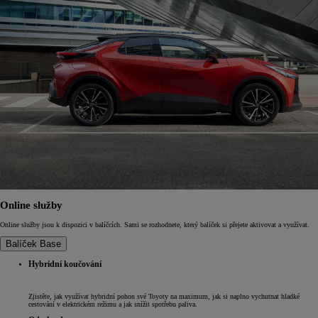
Online služby
Online služby jsou k dispozici v balíčcích. Sami se rozhodnete, který balíček si přejete aktivovat a využívat.
Balíček Base
Hybridní koučování
Zjistěte, jak využívat hybridní pohon své Toyoty na maximum, jak si naplno vychutnat hladké
cestování v elektrickém režimu a jak snížit spotřebu paliva.