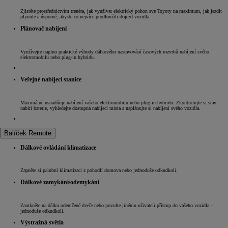
Zjistěte prostřednictvím trenéra, jak využívat elektrický pohon své Toyoty na maximum, jak jezdit
plynule a úsporně, abyste co nejvíce prodloužili dojezd vozidla.
Plánovač nabíjení
Využívejte naplno praktické výhody dálkového nastavování časových rozvrhů nabíjení svého
elektromobilu nebo plug-in hybridu.
Veřejné nabíjecí stanice
Maximálně usnadňuje nabíjení vašeho elektromobilu nebo plug-in hybridu. Zkontrolujte si stav
nabití baterie, vyhledejte dostupná nabíjecí místa a naplánujte si nabíjení svého vozidla.
Balíček Remote
Dálkové ovládání klimatizace
Zapněte si palubní klimatizaci z pohodlí domova nebo jednoduše odkudkoli.
Dálkové zamykání/odemykání
Zamkněte na dálku odemčené dveře nebo povolte jinému uživateli přístup do vašeho vozidla –
jednoduše odkudkoli.
Výstražná světla