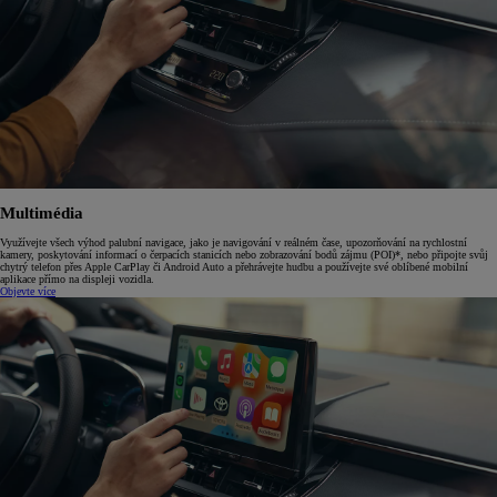
Multimédia
Využívejte všech výhod palubní navigace, jako je navigování v reálném čase, upozorňování na rychlostní
kamery, poskytování informací o čerpacích stanicích nebo zobrazování bodů zájmu (POI)*, nebo připojte svůj
chytrý telefon přes Apple CarPlay či Android Auto a přehrávejte hudbu a používejte své oblíbené mobilní
aplikace přímo na displeji vozidla.
Objevte více