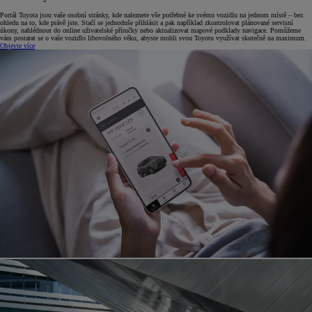
Portál Toyota jsou vaše osobní stránky, kde naleznete vše potřebné ke svému vozidlu na jednom místě –⁠ bez
ohledu na to, kde právě jste. Stačí se jednoduše přihlásit a pak například zkontrolovat plánované servisní
úkony, nahlédnout do online uživatelské příručky nebo aktualizovat mapové podklady navigace. Pomůžeme
vám postarat se o vaše vozidlo libovolného věku, abyste mohli svou Toyotu využívat skutečně na maximum.
Objevte více