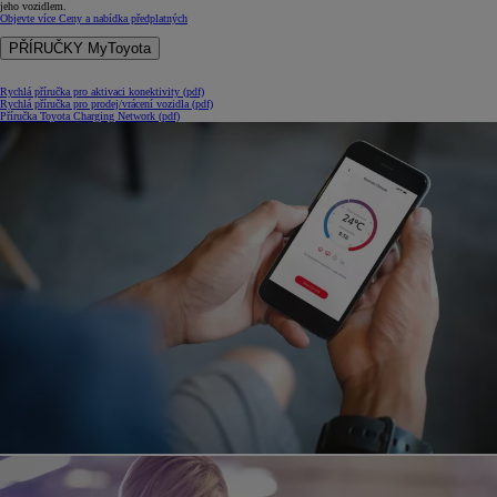
jeho vozidlem.
Objevte více
Ceny a nabídka předplatných
PŘÍRUČKY MyToyota
Rychlá příručka pro aktivaci konektivity (pdf)
Rychlá příručka pro prodej/vrácení vozidla (pdf)
Příručka Toyota Charging Network (pdf)