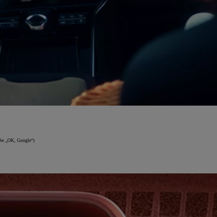
něte „OK, Google“)