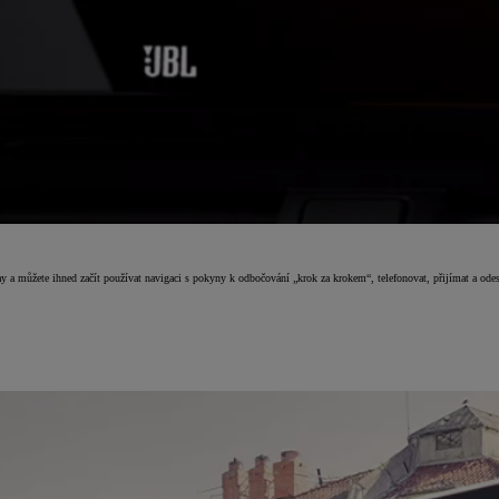
y a můžete ihned začít používat navigaci s pokyny k odbočování „krok za krokem“, telefonovat, přijímat a od