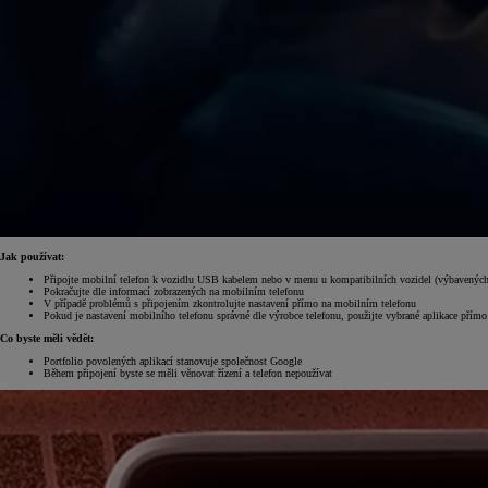
Jak používat:
Připojte mobilní telefon k vozidlu USB kabelem nebo v menu u kompatibilních vozidel (výbavených b
Pokračujte dle informací zobrazených na mobilním telefonu
V případě problémů s připojením zkontrolujte nastavení přímo na mobilním telefonu
Pokud je nastavení mobilního telefonu správné dle výrobce telefonu, použijte vybrané aplikace přím
Co byste měli vědět:
Portfolio povolených aplikací stanovuje společnost Google
Během připojení byste se měli věnovat řízení a telefon nepoužívat