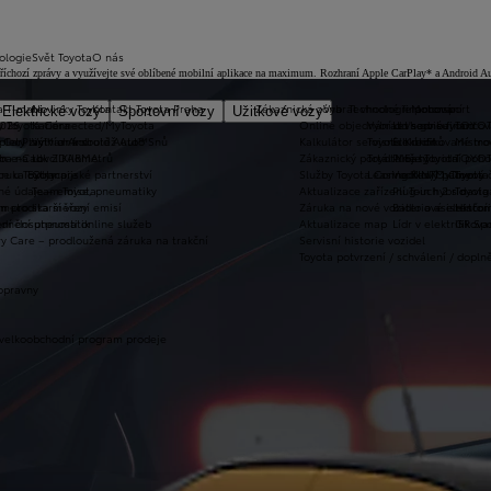
ologie
Svět Toyota
O nás
as příchozí zprávy a využívejte své oblíbené mobilní aplikace na maximum. Rozhraní Apple CarPlay* a Android A
a T-mate
Novinky Toyota
Kontakt Toyota Praha
Zákaznická zóna
Vybrat vhodné financování
Technologie pohonu
Motorsport
Elektrické vozy
Sportovní vozy
Užitkové vozy
2026
y Toyota Connected/MyToyota
Kariéra
Online objednání do servisu
Vybrat vhodné financov
Let's go beyond
TOYOT
plety zimních kol
 CarPlay™ a Android Auto™
Výtvarná soutěž Auto Snů
Kalkulátor servisních úkonů
Toyota Kredit
Elektrifikované mo
Mistrov
užba na rok ZDARMA
m e-Call
Lovci Kilometrů
Zákaznický portál Moje Toyota
Toyota Easy
Plně hybridní poh
TOYOT
ruka Extracare
ce u Toyoty
Olympijské partnerství
Služby Toyota Connected/MyToyota
Leasing KINTO One
Vodíkový palivový 
Toyot
né údaje – emise, pneumatiky
Team Toyota
Aktualizace zařízení Touch 2 s navi
Plug-in hybrid
Toyota
m pro starší vozy
metodika měření emisí
Záruka na nové vozidlo a asistenční
Bateriové elektrom
Histor
adnění pneumatik
ní dosutpnosti online služeb
Aktualizace map
Lídr v elektrifiko
GR Spo
y Care – prodloužená záruka na trakční
Servisní historie vozidel
Toyota potvrzení / schválení / dopln
opravny
 velkoobchodní program prodeje