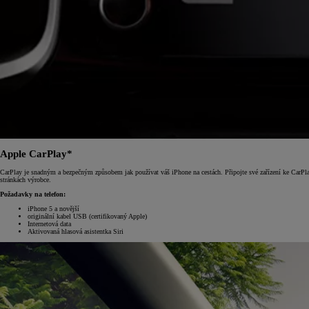
Od
549 000 Kč
s DPH
vč. zvýhodnění
75 000 Kč
Corolla Hatchback
HYBRID
Apple CarPlay*
CarPlay je snadným a bezpečným způsobem jak používat váš iPhone na cestách. Připojte své zařízení ke CarPla
stránkách výrobce.
Požadavky na telefon:
iPhone 5 a novější
originální kabel USB (certifikovaný Apple)
Internetová data
Aktivovaná hlasová asistentka Siri