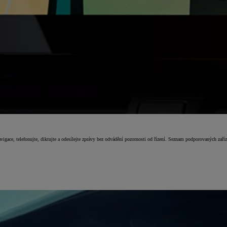
igace, telefonujte, diktujte a odesílejte zprávy bez odvádění pozornosti od řízení. Seznam podporovaných zaří