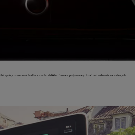
esílat zprávy, streamovat hudbu a mnoho dalšího. Seznam podporovaných zařízení naleznete na webových