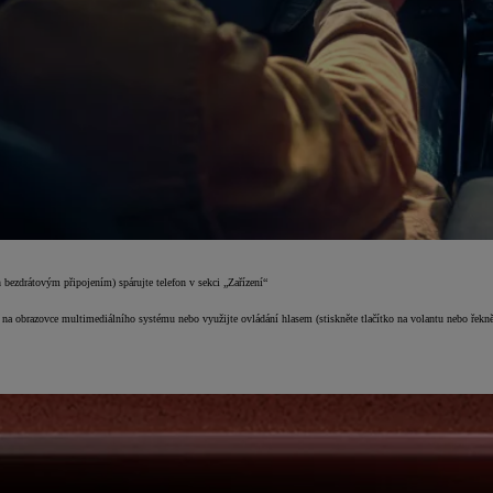
ezdrátovým připojením) spárujte telefon v sekci „Zařízení“
o na obrazovce multimediálního systému nebo využijte ovládání hlasem (stiskněte tlačítko na volantu nebo řek