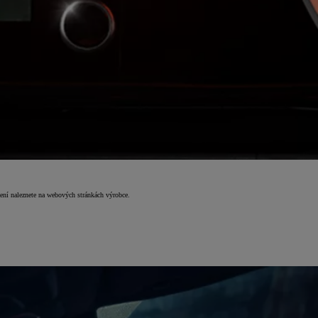
zení naleznete na webových stránkách výrobce.