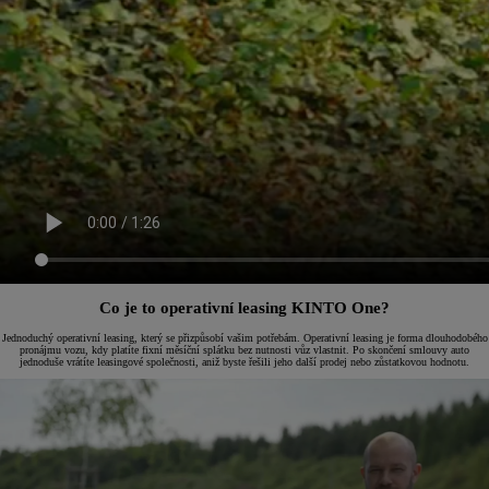
Co je to operativní leasing KINTO One?
Jednoduchý operativní leasing, který se přizpůsobí vašim potřebám. Operativní leasing je forma dlouhodobého
pronájmu vozu, kdy platíte fixní měsíční splátku bez nutnosti vůz vlastnit. Po skončení smlouvy auto
jednoduše vrátíte leasingové společnosti, aniž byste řešili jeho další prodej nebo zůstatkovou hodnotu.