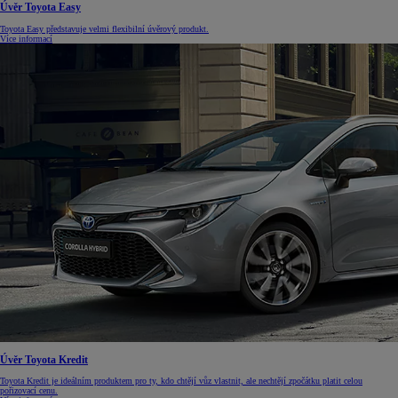
Úvěr Toyota Easy
Toyota Easy představuje velmi flexibilní úvěrový produkt.
Více informací
Úvěr Toyota Kredit
Toyota Kredit je ideálním produktem pro ty, kdo chtějí vůz vlastnit, ale nechtějí zpočátku platit celou
pořizovací cenu.