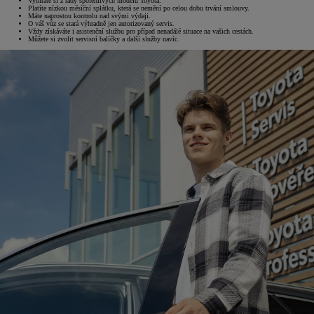
Vybíráte si z řady spolehlivých modelů Toyota.
Platíte nízkou měsíční splátku, která se nemění po celou dobu trvání smlouvy.
Máte naprostou kontrolu nad svými výdaji.
O váš vůz se stará výhradně jen autorizovaný servis.
Vždy získáváte i asistenční službu pro případ nenadálé situace na vašich cestách.
Můžete si zvolit servisní balíčky a další služby navíc.