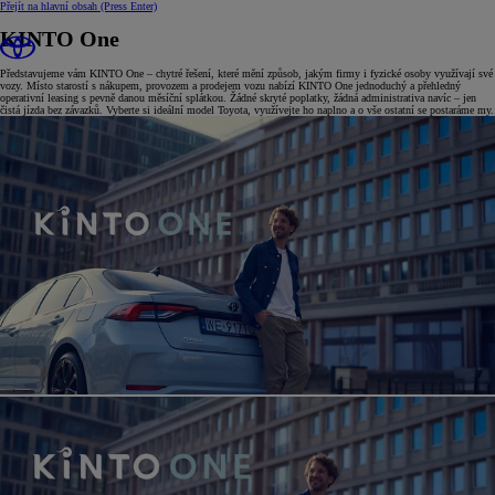
Přejít na hlavní obsah
(Press Enter)
KINTO One
Představujeme vám KINTO One – chytré řešení, které mění způsob, jakým firmy i fyzické osoby využívají své
vozy. Místo starostí s nákupem, provozem a prodejem vozu nabízí KINTO One jednoduchý a přehledný
operativní leasing s pevně danou měsíční splátkou. Žádné skryté poplatky, žádná administrativa navíc – jen
čistá jízda bez závazků. Vyberte si ideální model Toyota, využívejte ho naplno a o vše ostatní se postaráme my.