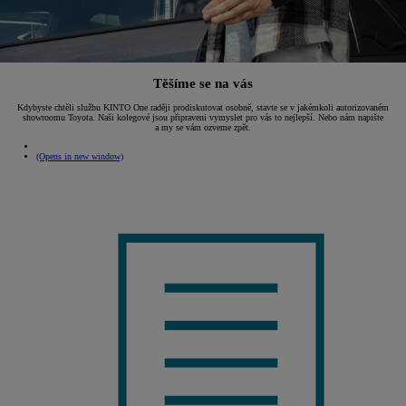
Těšíme se na vás
Kdybyste chtěli službu KINTO One raději prodiskutovat osobně, stavte se v jakémkoli autorizovaném
showroomu Toyota. Naši kolegové jsou připraveni vymyslet pro vás to nejlepší. Nebo nám napište
a my se vám ozveme zpět.
(Opens in new window)