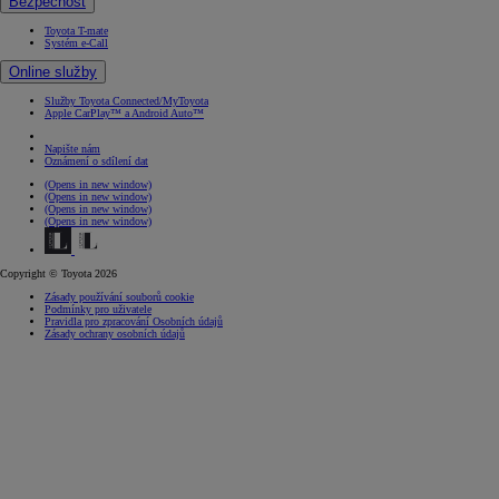
Bezpečnost
Toyota T-mate
Systém e-Call
Online služby
Služby Toyota Connected/MyToyota
Apple CarPlay™ a Android Auto™
Napište nám
Oznámení o sdílení dat
(Opens in new window)
(Opens in new window)
(Opens in new window)
(Opens in new window)
Copyright © Toyota 2026
Zásady používání souborů cookie
Podmínky pro uživatele
Pravidla pro zpracování Osobních údajů
Zásady ochrany osobních údajů