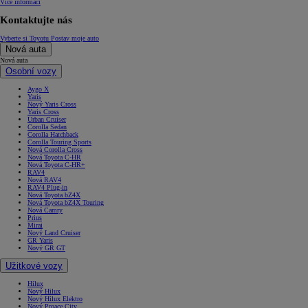
Více informací
Kontaktujte nás
Vyberte si Toyotu
Postav moje auto
Nová auta
Nová auta
Osobní vozy
Aygo X
Yaris
Nový Yaris Cross
Yaris Cross
Urban Cruiser
Corolla Sedan
Corolla Hatchback
Corolla Touring Sports
Nová Corolla Cross
Nová Toyota C-HR
Nová Toyota C-HR+
RAV4
Nová RAV4
RAV4 Plug-in
Nová Toyota bZ4X
Nová Toyota bZ4X Touring
Nová Camry
Prius
Mirai
Nový Land Cruiser
GR Yaris
Nový GR GT
Užitkové vozy
Hilux
Nový Hilux
Nový Hilux Elektro
Nový Proace City