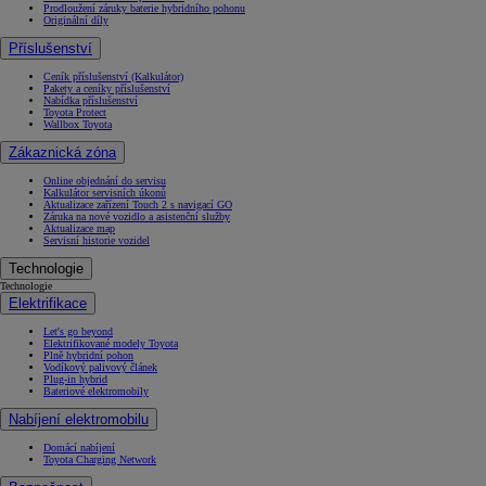
Prodloužení záruky baterie hybridního pohonu
Originální díly
Příslušenství
Ceník příslušenství (Kalkulátor)
Pakety a ceníky příslušenství
Nabídka příslušenství
Toyota Protect
Wallbox Toyota
Zákaznická zóna
Online objednání do servisu
Kalkulátor servisních úkonů
Aktualizace zařízení Touch 2 s navigací GO
Záruka na nové vozidlo a asistenční služby
Aktualizace map
Servisní historie vozidel
Technologie
Technologie
Elektrifikace
Let's go beyond
Elektrifikované modely Toyota
Plně hybridní pohon
Vodíkový palivový článek
Plug-in hybrid
Bateriové elektromobily
Nabíjení elektromobilu
Domácí nabíjení
Toyota Charging Network