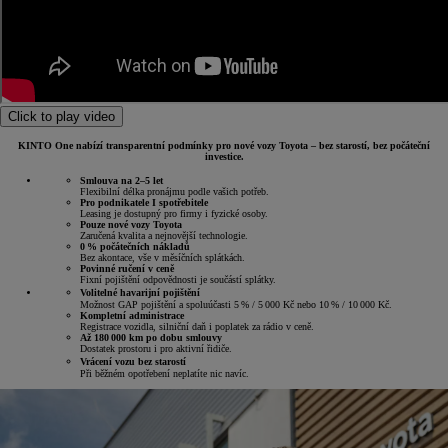
Click to play video
KINTO One nabízí transparentní podmínky pro nové vozy Toyota – bez starostí, bez počáteční
investice.
Smlouva na 2–5 let
Flexibilní délka pronájmu podle vašich potřeb.
Pro podnikatele I spotřebitele
Leasing je dostupný pro firmy i fyzické osoby.
Pouze nové vozy Toyota
Zaručená kvalita a nejnovější technologie.
0 % počátečních nákladů
Bez akontace, vše v měsíčních splátkách.
Povinné ručení v ceně
Fixní pojištění odpovědnosti je součástí splátky.
Volitelné havarijní pojištění
Možnost GAP pojištění a spoluúčasti 5 % / 5 000 Kč nebo 10 % / 10 000 Kč.
Kompletní administrace
Registrace vozidla, silniční daň i poplatek za rádio v ceně.
Až 180 000 km po dobu smlouvy
Dostatek prostoru i pro aktivní řidiče.
Vrácení vozu bez starostí
Při běžném opotřebení neplatíte nic navíc.