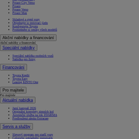
Proace City Verso
Proace
Proace Verso
Proace Max
Skladové a ojeté vozy
Objednejte si testovací jízdu
Konfigurujte Toyotu
Prohlédněte si ceníky všech modelů
Akční nabídky a financování
Akční nabídky a financování
Speciální nabídky
Speciální nabídka osobních vozů
Nabídka pro firmy
Financování
Toyota Kredit
Toyota Easy
Leasing KINTO One
Pro majitele
Pro majitele
Aktuální nabídka
Jarní kampaň 2026
Originální komplety zimních kol
Asistenční služba na rok ZDARMA
Prodloužená záruka Extracare
Servis a služby
Slevový program pro starší vozy
Celoroční uskladnění pneumatik