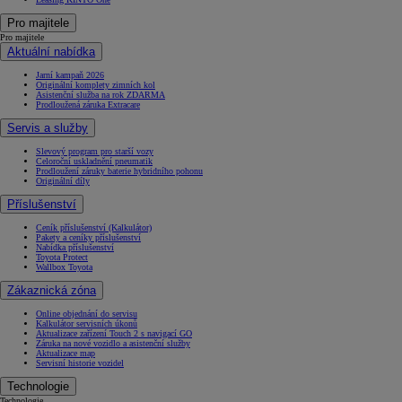
Pro majitele
Pro majitele
Aktuální nabídka
Jarní kampaň 2026
Originální komplety zimních kol
Asistenční služba na rok ZDARMA
Prodloužená záruka Extracare
Servis a služby
Slevový program pro starší vozy
Celoroční uskladnění pneumatik
Prodloužení záruky baterie hybridního pohonu
Originální díly
Příslušenství
Ceník příslušenství (Kalkulátor)
Pakety a ceníky příslušenství
Nabídka příslušenství
Toyota Protect
Wallbox Toyota
Zákaznická zóna
Online objednání do servisu
Kalkulátor servisních úkonů
Aktualizace zařízení Touch 2 s navigací GO
Záruka na nové vozidlo a asistenční služby
Aktualizace map
Servisní historie vozidel
Technologie
Technologie