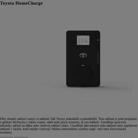
Toyota HomeCharge
Díky domácí nabíjecí stanici je nabíjení Vaší Toyoty jednodušší a pohodlnější. Toto zařízení je plně propojeno
s aplikací MyToyota a Vaším vozem, takže máte plnou kontrolu, ať jste kdekoli. Umožňuje spravovat
uživatele, nabíjet na dálku nebo sledovat nabíjecí relace. Umožňuje také nastavit plán nabíjení nebo naplánovat
nabíjení v časech, které nejlépe vyhovují Vašemu elektrickému systému (např. tarif nebo fotovoltaická
instalace).