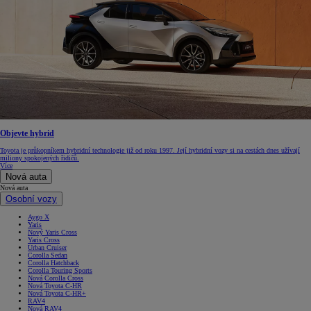
Objevte hybrid
Toyota je průkopníkem hybridní technologie již od roku 1997. Její hybridní vozy si na cestách dnes užívají
miliony spokojených řidičů.
Více
Nová auta
Nová auta
Osobní vozy
Aygo X
Yaris
Nový Yaris Cross
Yaris Cross
Urban Cruiser
Corolla Sedan
Corolla Hatchback
Corolla Touring Sports
Nová Corolla Cross
Nová Toyota C-HR
Nová Toyota C-HR+
RAV4
Nová RAV4