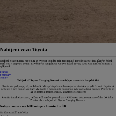
Nabíjení vozu Toyota
Nabíjení elektromobilu nebo plug-in hybridu se může zdát nepohodlné, protože existuje řada různých řešení,
která jsou k dispozici doma i na veřejných nabíječkách. Objevte řešení Toyoty, která vám nabíjení usnadní a
zpříjemní.
Primary
Secondary
Tertiary
Nabíjecí síť Toyota Charging Network – nabíjejte na cestách bez překážek
Toyota vás podporuje, ať jste kdekoli. Máte přístup k mnoha nabíjecím stanicím po celé Evropě. Najděte si
nejbližší z nich pomocí aplikace MyToyota a zkontrolujte dostupnost nabíječek a typů zásuvek. Podívejte se,
jak se dostat k nabíjecí stanici, a začněte se orientovat.
Jakmile dorazíte ke stanici, můžete začít nabíjet pomocí karty RFID nebo dokonce naskenováním QR kódu.
Zjistěte vše o nabíjecí síti Toyota Charging Network.
Nabíjení na více než 6000 nabíjecích místech v ČR
Najděte nejbližší nabíječku