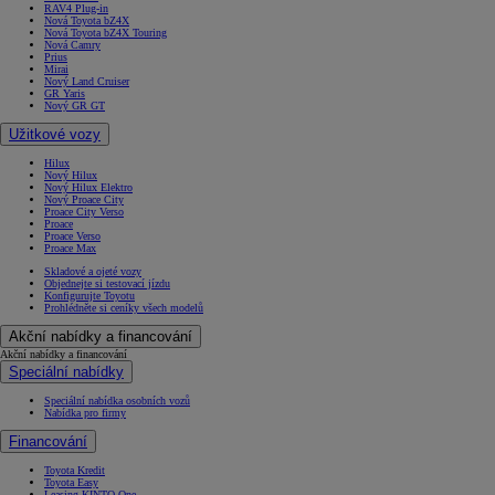
RAV4 Plug-in
Nová Toyota bZ4X
Nová Toyota bZ4X Touring
Nová Camry
Prius
Mirai
Nový Land Cruiser
GR Yaris
Nový GR GT
Užitkové vozy
Hilux
Nový Hilux
Nový Hilux Elektro
Nový Proace City
Proace City Verso
Proace
Proace Verso
Proace Max
Skladové a ojeté vozy
Objednejte si testovací jízdu
Konfigurujte Toyotu
Prohlédněte si ceníky všech modelů
Akční nabídky a financování
Akční nabídky a financování
Speciální nabídky
Speciální nabídka osobních vozů
Nabídka pro firmy
Financování
Toyota Kredit
Toyota Easy
Leasing KINTO One