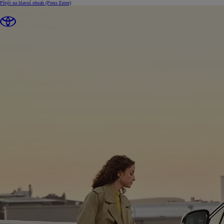
Přejít na hlavní obsah
(Press Enter)