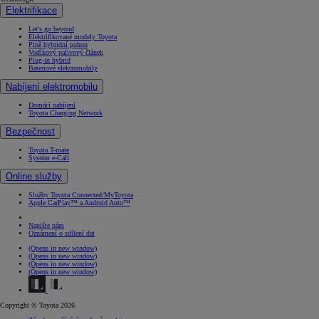
Elektrifikace
Let's go beyond
Elektrifikované modely Toyota
Plně hybridní pohon
Vodíkový palivový článek
Plug-in hybrid
Bateriové elektromobily
Nabíjení elektromobilu
Domácí nabíjení
Toyota Charging Network
Bezpečnost
Toyota T-mate
Systém e-Call
Online služby
Služby Toyota Connected/MyToyota
Apple CarPlay™ a Android Auto™
Napište nám
Oznámení o sdílení dat
(Opens in new window)
(Opens in new window)
(Opens in new window)
(Opens in new window)
Copyright © Toyota 2026