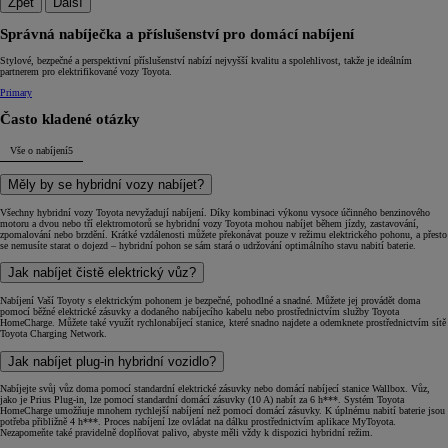
Zpět
Další
Správná nabíječka a příslušenství pro domácí nabíjení
Stylové, bezpečné a perspektivní příslušenství nabízí nejvyšší kvalitu a spolehlivost, takže je ideálním
partnerem pro elektrifikované vozy Toyota.
Primary
Často kladené otázky
Vše o nabíjení
5
Měly by se hybridní vozy nabíjet?
Všechny hybridní vozy Toyota nevyžadují nabíjení. Díky kombinaci výkonu vysoce účinného benzinového
motoru a dvou nebo tří elektromotorů se hybridní vozy Toyota mohou nabíjet během jízdy, zastavování,
zpomalování nebo brzdění. Krátké vzdálenosti můžete překonávat pouze v režimu elektrického pohonu, a přesto
se nemusíte starat o dojezd – hybridní pohon se sám stará o udržování optimálního stavu nabití baterie.
Jak nabíjet čistě elektrický vůz?
Nabíjení Vaší Toyoty s elektrickým pohonem je bezpečné, pohodlné a snadné. Můžete jej provádět doma
pomocí běžné elektrické zásuvky a dodaného nabíjecího kabelu nebo prostřednictvím služby Toyota
HomeCharge. Můžete také využít rychlonabíjecí stanice, které snadno najdete a odemknete prostřednictvím sítě
Toyota Charging Network.
Jak nabíjet plug-in hybridní vozidlo?
Nabíjejte svůj vůz doma pomocí standardní elektrické zásuvky nebo domácí nabíjecí stanice Wallbox. Vůz,
jako je Prius Plug-in, lze pomocí standardní domácí zásuvky (10 A) nabít za 6 h***. Systém Toyota
HomeCharge umožňuje mnohem rychlejší nabíjení než pomocí domácí zásuvky. K úplnému nabití baterie jsou
potřeba přibližně 4 h***. Proces nabíjení lze ovládat na dálku prostřednictvím aplikace MyToyota.
Nezapomeňte také pravidelně doplňovat palivo, abyste měli vždy k dispozici hybridní režim.