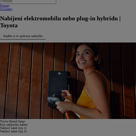
Primary
Secondary
Nabíjení elektromobilu nebo plug-in hybridu |
Toyota
Najděte si tu správnou nabíječku
Toyota HomeCharge
Kryt nabíjecího kabelu
Nabíjecí kabel (typ 2)
Nabíjecí kabel (typ 3)