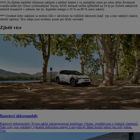
◊◊◊◊ Za účelem zajištění účinnosti nabíjení a udržení baterie v co nejlepším stavu po celou dobu životnosti
vozidla může být výkon rychlonabíjení Toyoty bZ4X dočasně snížen (přibližně na 24 h) po čtyřech nabíjecích
relacích konaných v jednom dni (tj. doplnění energie z 10 % na 80 % stavu nabití).
*** Uvedené doby nabíjení se mohou lišit v závislosti na vnějších faktorech (např. typ a stav nabíjecí stanice,
okolní teplota). Tyto údaje jsou uvedeny pouze pro účely srovnání.
Zjistit více
Bateriové elektromobily
Bateriové elektromobily Toyota nabízí nekompromisní kombinaci výkonu, spolehlivosti a jízdních vlastností.
Naše vozy jsou poháněny výhradně elektrickou energií a nevyužívají žádné fosilní palivo pro svůj pohon.
Více