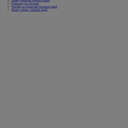
Zásady používání souborů cookie
Podmínky pro uživatele
Pravidla pro zpracování Osobních údajů
Zásady ochrany osobních údajů