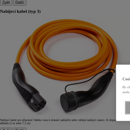
Zpět
Další
Nabíjecí kabel (typ 3)
Cook
By cl
analy
Nabíjecí kabel pro připojení Vašeho vozu k domácí nabíječce nebo veřejné nabíjecí stanici. K dispozici ve dvou
délkách (5 m nebo 7,5 m).