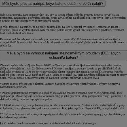
Měli byste přestat nabíjet, když baterie dosáhne 80 % nabití?
Naše elektromobily jsou konstruovány tak, aby se baterie během běžného provozu hluboce nevybíjela ani
nepřebíjela. Rozhodnutí o přerušení nabíjení proto závisí přímo na zákazníkovi, jeho stylu jízdy a preferencích
a nemělo by mít výrazný vliv na stav trakční baterie.
Je však třeba mít na paměti, že po nabití akumulátoru na 100 % nemusí být funkce Regeneration Boost k
dispozici, proto se vyplatí ukončit nabíjení dříve, pokud chcete využít plné rekuperace a prodloužit životnost
brzdových destiček a kotoučů.
Kromě toho doba nabíjení stejnosměrným proudem v rozmezí 80-100 % trvá mnohem déle než nabíjení v
rozmezí 10-80 % stavu nabití baterie, takže odpojení vozidla od sítě před plným nabitím může rovněž pomoci
ušetřit čas.
Měl/a bych se vyhnout nabíjení stejnosměrným proudem (DC), abych
ochránil/a baterii?
Chcete-li rychle nabít svůj vůz Toyota bZ4X, můžete využít rychlonabíjecí stanice stejnosměrného proudu
(DC) na veřejných místech. Za účelem zvýšení účinnosti nabíjení a ochrany baterie se po přibližně čtyřech
nabíjecích cyklech od 10 % do 80 % provedených během jednoho dne automaticky sníží schopnost rychlého
nabíjení vozu Toyota bZ4X na přibližně 24 h. Jedná se o běžný jev, který nevyžaduje žádnou interakci ze strany
řidiče. Vůz lze nadále provozovat a nabíjet na plnou kapacitu střídavým proudem (AC).
* Emise mohou být spojeny s různými aspekty životního cyklu vozu (včetně výroby), výroby elektřiny a
každodenního používání.
§ Pohon samonabíjecího hybridu se skládá ze spalovacího motoru a jednoho nebo více elektromotorů, které
spolupracují. Motor zvyšuje účinnost a zároveň funguje jako generátor, který přebytečnou energii přeměňuje na
elektrický náboj, čímž snižuje spotřebu paliva.
◊ Elektrifikované vozy jsou poháněny jedním nebo více elektromotory. Některé z nich, včetně hybridů a plug-
in hybridů, jsou vybaveny také spalovacím motorem. Jiné, jako například Toyota bZ4X, jsou plně elektrické.
** Emise mohou souviset s různými aspekty životního cyklu automobilu (včetně výroby), výroby elektřiny a
každodenního používání..
§§ V závislosti na dostupnosti v dané zemi a dohodě o dodávkách elektrické energie.