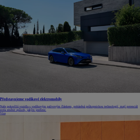
Představujeme vodíkové elektromobily
Naše pokročilá vozidla s vodíkovým palivovým článkem, poháněná průkopnickou technologií, mají potenciál
zcela změnit způsob, jakým jezdíme.
Více