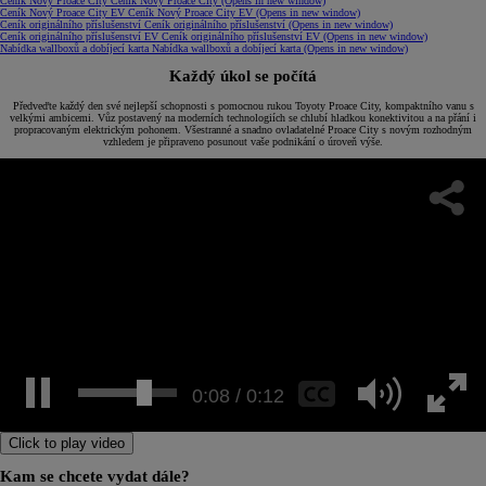
Ceník Nový Proace City
Ceník Nový Proace City
(Opens in new window)
Ceník Nový Proace City EV
Ceník Nový Proace City EV
(Opens in new window)
Ceník originálního příslušenství
Ceník originálního příslušenství
(Opens in new window)
Ceník originálního příslušenství EV
Ceník originálního příslušenství EV
(Opens in new window)
Nabídka wallboxů a dobíjecí karta
Nabídka wallboxů a dobíjecí karta
(Opens in new window)
Každý úkol se počítá
Předveďte každý den své nejlepší schopnosti s pomocnou rukou Toyoty Proace City, kompaktního vanu s
velkými ambicemi. Vůz postavený na moderních technologiích se chlubí hladkou konektivitou a na přání i
propracovaným elektrickým pohonem. Všestranné a snadno ovladatelné Proace City s novým rozhodným
vzhledem je připraveno posunout vaše podnikání o úroveň výše.
0:11 / 0:12
Click to play video
Kam se chcete vydat dále?