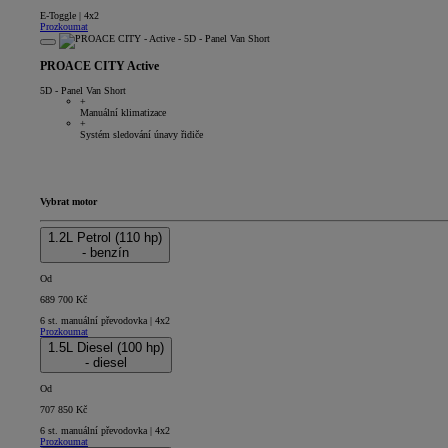
E-Toggle | 4x2
Prozkoumat
PROACE CITY Active
5D - Panel Van Short
+
Manuální klimatizace
+
Systém sledování únavy řidiče
Vybrat motor
1.2L Petrol (110 hp)
- benzín
Od
689 700 Kč
6 st. manuální převodovka | 4x2
Prozkoumat
1.5L Diesel (100 hp)
- diesel
Od
707 850 Kč
6 st. manuální převodovka | 4x2
Prozkoumat