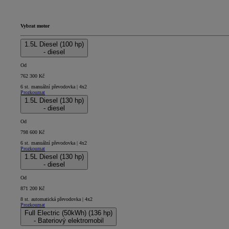
Vybrat motor
1.5L Diesel (100 hp)
- diesel
Od
762 300 Kč
6 st. manuální převodovka | 4x2
Prozkoumat
1.5L Diesel (130 hp)
- diesel
Od
798 600 Kč
6 st. manuální převodovka | 4x2
Prozkoumat
1.5L Diesel (130 hp)
- diesel
Od
871 200 Kč
8 st. automatická převodovka | 4x2
Prozkoumat
Full Electric (50kWh) (136 hp)
- Bateriový elektromobil