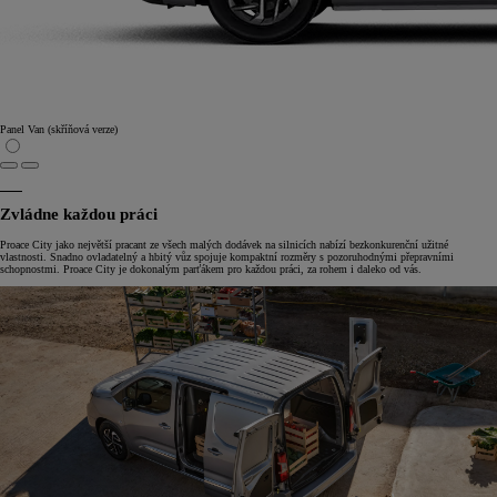
Panel Van (skříňová verze)
Zvládne každou práci
Proace City jako největší pracant ze všech malých dodávek na silnicích nabízí bezkonkurenční užitné
vlastnosti. Snadno ovladatelný a hbitý vůz spojuje kompaktní rozměry s pozoruhodnými přepravními
schopnostmi. Proace City je dokonalým parťákem pro každou práci, za rohem i daleko od vás.