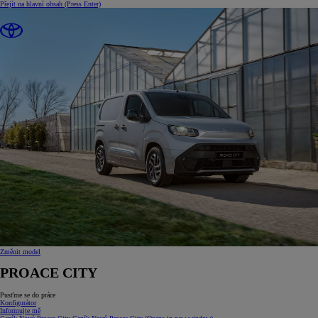
Přejít na hlavní obsah
(Press Enter)
Změnit model
PROACE CITY
Pusťme se do práce
Konfigurátor
Informujte mě