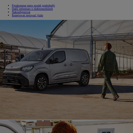
Prozkoumat tento model podrobněji
Další informace o elektromobilech
Nakonfigurovat
Rezervovat testovací jízdu