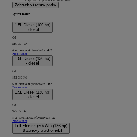
Adaptivní tempomat s brzdnou funkcí
Zobrazit všechny prvky
Vybrat motor
1.5L Diesel (100 hp)
- diesel
Od
816 750 Kč
6 st. manuální převodovka | 4x2
Prozkoumat
1.5L Diesel (130 hp)
- diesel
Od
853 050 Kč
6 st. manuální převodovka | 4x2
Prozkoumat
1.5L Diesel (130 hp)
- diesel
Od
925 650 Kč
8 st. automatická převodovka | 4x2
Prozkoumat
Full Electric (50kWh) (136 hp)
- Bateriový elektromobil