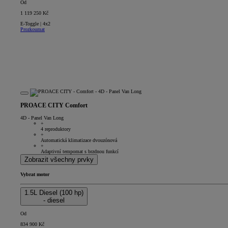
Od
1 119 250 Kč
E-Toggle | 4x2
Prozkoumat
PROACE CITY Comfort
4D - Panel Van Long
+
4 reproduktory
+
Automatická klimatizace dvouzónová
+
Adaptivní tempomat s brzdnou funkcí
Zobrazit všechny prvky
Vybrat motor
1.5L Diesel (100 hp)
- diesel
Od
834 900 Kč