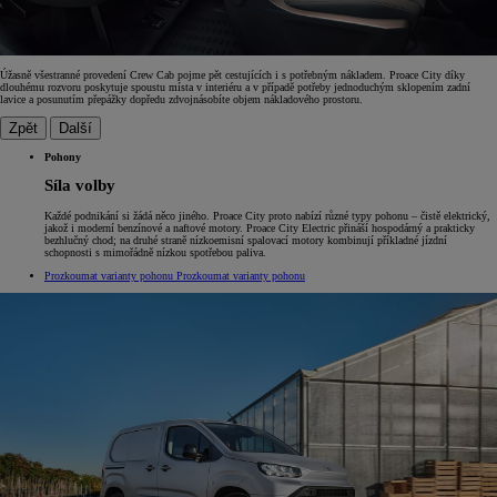
Úžasně všestranné provedení Crew Cab pojme pět cestujících i s potřebným nákladem. Proace City díky
dlouhému rozvoru poskytuje spoustu místa v interiéru a v případě potřeby jednoduchým sklopením zadní
lavice a posunutím přepážky dopředu zdvojnásobíte objem nákladového prostoru.
Zpět
Další
Pohony
Síla volby
Každé podnikání si žádá něco jiného. Proace City proto nabízí různé typy pohonu – čistě elektrický,
jakož i moderní benzínové a naftové motory. Proace City Electric přináší hospodárný a prakticky
bezhlučný chod; na druhé straně nízkoemisní spalovací motory kombinují příkladné jízdní
schopnosti s mimořádně nízkou spotřebou paliva.
Prozkoumat varianty pohonu
Prozkoumat varianty pohonu