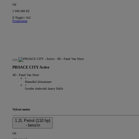
Od
1 040 600 Kč
E-Toggle | 4x2
Prozkoumat
PROACE CITY Active
4D - Panel Van Short
+
Manuální klimatizace
+
Systém sledování únavy řidiče
Vybrat motor
1.2L Petrol (110 hp)
- benzín
Od