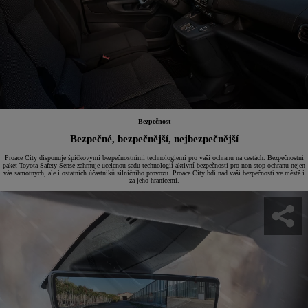
Bezpečnost
Bezpečné, bezpečnější, nejbezpečnější
Proace City disponuje špičkovými bezpečnostními technologiemi pro vaši ochranu na cestách. Bezpečnostní
paket Toyota Safety Sense zahrnuje ucelenou sadu technologií aktivní bezpečnosti pro non-stop ochranu nejen
vás samotných, ale i ostatních účastníků silničního provozu. Proace City bdí nad vaší bezpečností ve městě i
za jeho hranicemi.