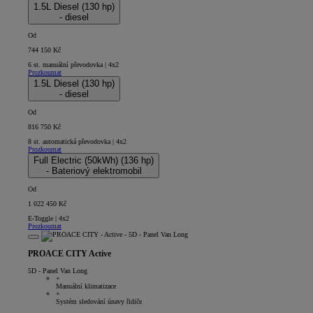
1.5L Diesel (130 hp)
- diesel
Od
744 150 Kč
6 st. manuální převodovka | 4x2
Prozkoumat
1.5L Diesel (130 hp)
- diesel
Od
816 750 Kč
8 st. automatická převodovka | 4x2
Prozkoumat
Full Electric (50kWh) (136 hp)
- Bateriový elektromobil
Od
1 022 450 Kč
E-Toggle | 4x2
Prozkoumat
PROACE CITY Active
5D - Panel Van Long
+
Manuální klimatizace
+
Systém sledování únavy řidiče