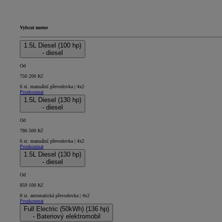
Vybrat motor
1.5L Diesel (100 hp)
- diesel
Od
750 200 Kč
6 st. manuální převodovka | 4x2
Prozkoumat
1.5L Diesel (130 hp)
- diesel
Od
786 500 Kč
6 st. manuální převodovka | 4x2
Prozkoumat
1.5L Diesel (130 hp)
- diesel
Od
859 100 Kč
8 st. automatická převodovka | 4x2
Prozkoumat
Full Electric (50kWh) (136 hp)
- Bateriový elektromobil