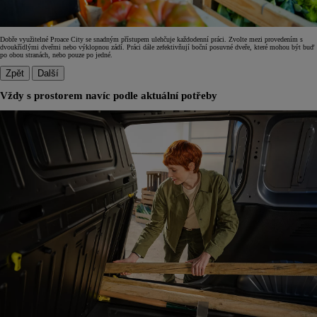
Dobře využitelné Proace City se snadným přístupem ulehčuje každodenní práci. Zvolte mezi provedením s
dvoukřídlými dveřmi nebo výklopnou zádí. Práci dále zefektivňují boční posuvné dveře, které mohou být buď
po obou stranách, nebo pouze po jedné.
Zpět
Další
Vždy s prostorem navíc podle aktuální potřeby