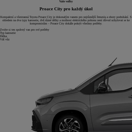
Vaše volby
Proace City pro každý úkol
Kompaktní a všestranná Toyota Proace City je dokonalým vanem pro nejrůznější řemesla a obory podnikání. S
ohledem na dva typy karoserie, dvě různé délky a možnost elektrického pohonu není důvod uchylovat se ke
kompromisům – Proace City dokáže pokrýt všechny potřeby.
Zvolte si ten správný van pro své potřeby
Typ karoserie
Délka
Váš vůz