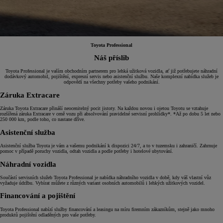
Toyota Professional
Náš příslib
Toyota Professional je vaším obchodním partnerem pro lehká užitková vozidla, ať již potřebujete náhradní
dodávkový automobil, pojištění, expresní servis nebo asistenční službu. Naše komplexní nabídka služeb je
odpovědí na všechny potřeby vašeho podnikání.
Záruka Extracare
Záruka Toyota Extracare přináší neocenitelný pocit jistoty. Na každou novou i ojetou Toyotu se vztahuje
rozšířená záruka Extracare v ceně vozu při absolvování pravidelné servisní prohlídky*. *Až po dobu 5 let nebo
250 000 km, podle toho, co nastane dříve.
Asistenční služba
Asistenční služba Toyota je vám a vašemu podnikání k dispozici 24/7, a to v tuzemsku i zahraničí. Zahrnuje
pomoc v případě poruchy vozidla, odtah vozidla a podle potřeby i hotelové ubytování.
Náhradní vozidla
Součástí servisních služeb Toyota Professional je nabídka náhradního vozidla v době, kdy váš vlastní vůz
vyžaduje údržbu. Vybírat můžete z různých variant osobních automobilů i lehkých užitkových vozidel.
Financování a pojištění
Toyota Professional nabízí služby financování a leasingu na míru firemním zákazníkům, stejně jako mnoho
produktů pojištění odladěných pro vaše potřeby.