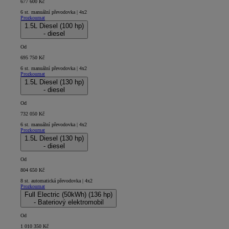
677 600 Kč
6 st. manuální převodovka | 4x2
Prozkoumat
1.5L Diesel (100 hp)
- diesel
Od
695 750 Kč
6 st. manuální převodovka | 4x2
Prozkoumat
1.5L Diesel (130 hp)
- diesel
Od
732 050 Kč
6 st. manuální převodovka | 4x2
Prozkoumat
1.5L Diesel (130 hp)
- diesel
Od
804 650 Kč
8 st. automatická převodovka | 4x2
Prozkoumat
Full Electric (50kWh) (136 hp)
- Bateriový elektromobil
Od
1 010 350 Kč