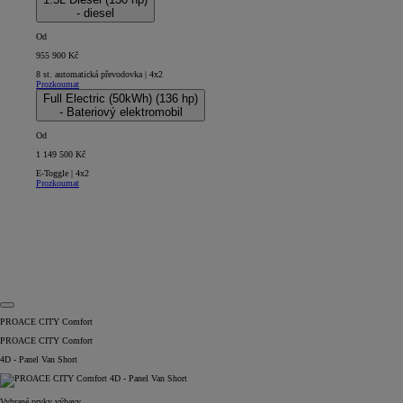
- diesel
Od
955 900 Kč
8 st. automatická převodovka | 4x2
Prozkoumat
Full Electric (50kWh) (136 hp)
- Bateriový elektromobil
Od
1 149 500 Kč
E-Toggle | 4x2
Prozkoumat
PROACE CITY Comfort
PROACE CITY Comfort
4D - Panel Van Short
Vybrané prvky výbavy