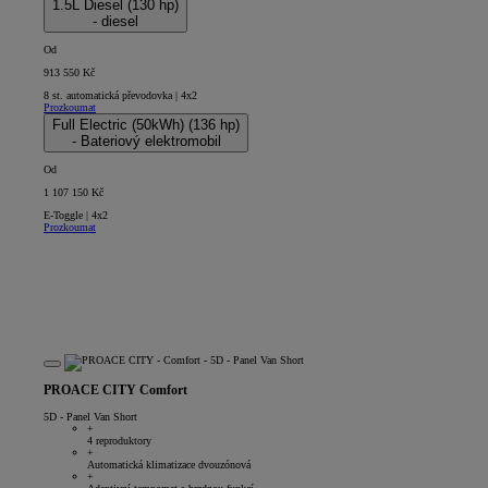
1.5L Diesel (130 hp)
- diesel
Od
913 550 Kč
8 st. automatická převodovka | 4x2
Prozkoumat
Full Electric (50kWh) (136 hp)
- Bateriový elektromobil
Od
1 107 150 Kč
E-Toggle | 4x2
Prozkoumat
PROACE CITY Comfort
5D - Panel Van Short
+
4 reproduktory
+
Automatická klimatizace dvouzónová
+