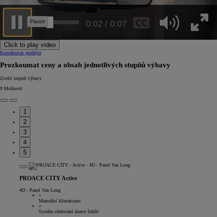
0:05 / 0:07
Click to play video
Kontaktovat prodejce
Prozkoumat ceny a obsah jednotlivých stupňů výbavy
Zvolit stupeň výbavy
9
Možnosti
1
2
3
4
5
PROACE CITY Active
4D - Panel Van Long
+
Manuální klimatizace
+
Systém sledování únavy řidiče