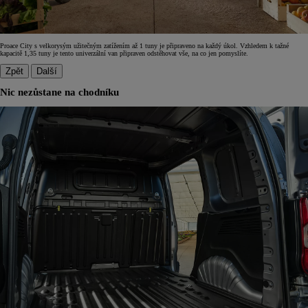
Proace City s velkorysým užitečným zatížením až 1 tuny je připraveno na každý úkol. Vzhledem k tažné
kapacitě 1,35 tuny je tento univerzální van připraven odstěhovat vše, na co jen pomyslíte.
Zpět
Další
Nic nezůstane na chodníku