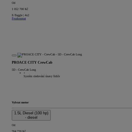
Od
1 052 700 Kč
E-Toggle | 4x2
Prozkoumat
PROACE CITY CrewCab
5D - CrewCab Long
+
Systém sledování únavy řidiče
Vybrat motor
1.5L Diesel (100 hp)
- diesel
Od
764 720 Kč