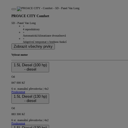
PROACE CITY Comfort
5D - Panel Van Long
+
4 reproduktory
+
Automatická klimatizace dvouzónová
+
Adaptivní tempomat s brzdnou funkcí
Zobrazit všechny prvky
Vybrat motor
1.5L Diesel (100 hp)
- diesel
Od
847 000 Kč
6 st. manuální převodovka | 4x2
Prozkoumat
1.5L Diesel (130 hp)
- diesel
Od
883 300 Kč
6 st. manuální převodovka | 4x2
Prozkoumat
1.5L Diesel (130 hp)