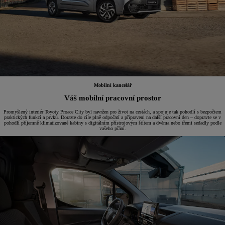
Mobilní kancelář
Váš mobilní pracovní prostor
Promyšlený interiér Toyoty Proace City byl navržen pro život na cestách, a spojuje tak pohodlí s bezpočtem
praktických funkcí a prvků. Dorazte do cíle plně odpočatí a připraveni na další pracovní den – dopravte se v
pohodlí příjemně klimatizované kabiny s digitálním přístrojovým štítem a dvěma nebo třemi sedadly podle
vašeho přání.