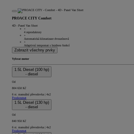
PROACE CITY Comfort
4D - Panel Van Short
+
4 reproduktory
+
Automatická klimatizace dvouzónová
+
Adaptivní tempomat s brzdnou funkcí
Zobrazit všechny prvky
Vybrat motor
1.5L Diesel (100 hp)
- diesel
Od
804 650 Kč
6 st. manuální převodovka | 4x2
Prozkoumat
1.5L Diesel (130 hp)
- diesel
Od
840 950 Kč
6 st. manuální převodovka | 4x2
Prozkoumat