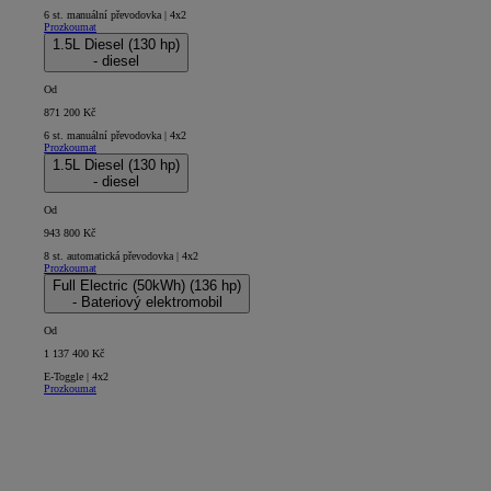
6 st. manuální převodovka | 4x2
Prozkoumat
1.5L Diesel (130 hp)
- diesel
Od
871 200 Kč
6 st. manuální převodovka | 4x2
Prozkoumat
1.5L Diesel (130 hp)
- diesel
Od
943 800 Kč
8 st. automatická převodovka | 4x2
Prozkoumat
Full Electric (50kWh) (136 hp)
- Bateriový elektromobil
Od
1 137 400 Kč
E-Toggle | 4x2
Prozkoumat