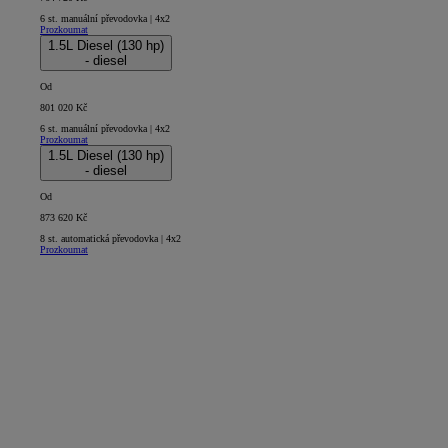
6 st. manuální převodovka | 4x2
Prozkoumat
1.5L Diesel (130 hp)
- diesel
Od
801 020 Kč
6 st. manuální převodovka | 4x2
Prozkoumat
1.5L Diesel (130 hp)
- diesel
Od
873 620 Kč
8 st. automatická převodovka | 4x2
Prozkoumat