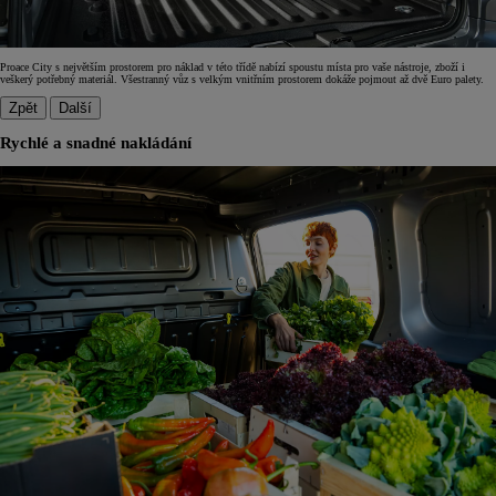
Proace City s největším prostorem pro náklad v této třídě nabízí spoustu místa pro vaše nástroje, zboží i
veškerý potřebný materiál. Všestranný vůz s velkým vnitřním prostorem dokáže pojmout až dvě Euro palety.
Zpět
Další
Rychlé a snadné nakládání