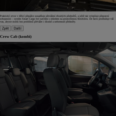
Praktický otvor v dělicí přepážce usnadňuje převážení dlouhých předmětů, a ještě tak vylepšuje přepravní
schopnosti – systém Smart Cargo byl navržen s ohledem na promyšlenou flexibilitu. De facto prodlužuje váš
van, abyste mohli bez problémů převážet i dlouhé a neforemné předměty.
Zpět
Další
Crew Cab (kombi)