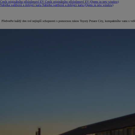
Ceník originálního příslušenství EV
Ceník originálního příslušenství EV
(Opens in new window)
Nabídka wallboxů a dobíjecí karta
Nabídka wallboxů a dobíjecí karta
(Opens in new window)
Předveďte každý den své nejlepší schopnosti s pomocnou rukou Toyoty Proace City, kompaktního vanu s vel