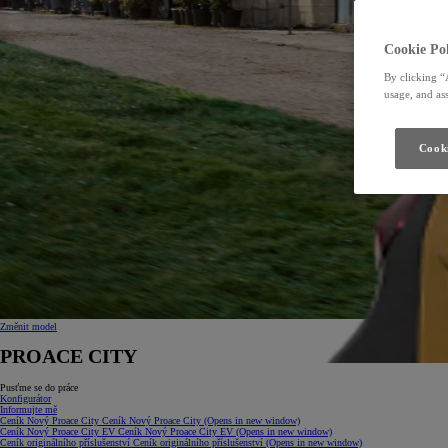
Cookie Pol
By clicking “
usage, and ass
Cooki
Změnit model
PROACE CITY
Pusťme se do práce
Konfigurátor
Informujte mě
Ceník Nový Proace City
Ceník Nový Proace City
(Opens in new window)
Ceník Nový Proace City EV
Ceník Nový Proace City EV
(Opens in new window)
Ceník originálního příslušenství
Ceník originálního příslušenství
(Opens in new window)