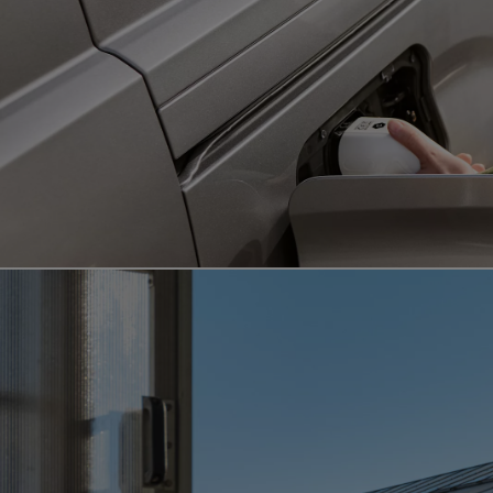
Od
549 000 Kč
s DPH
vč. zvýhodnění
75 000 Kč
Corolla Hatchback
HYBRID