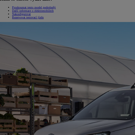
Prozkoumat tento model podrobněji
Další informace o elektromobilech
Nakonfigurovat
Rezervovat testovací jízdu