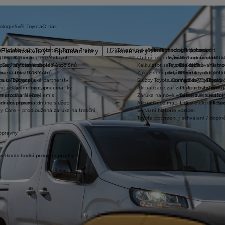
ologie
Svět Toyota
O nás
a T-mate
Novinky Toyota
Kontakt Toyota Praha
Zákaznická zóna
Vybrat vhodné financování
Technologie pohonu
Motorsport
Elektrické vozy
Sportovní vozy
Užitkové vozy
2026
y Toyota Connected/MyToyota
Kariéra
Online objednání do servisu
Vybrat vhodné financov
Let's go beyond
TOYOT
plety zimních kol
 CarPlay™ a Android Auto™
Výtvarná soutěž Auto Snů
Kalkulátor servisních úkonů
Toyota Kredit
Elektrifikované mo
Mistrov
užba na rok ZDARMA
m e-Call
Lovci Kilometrů
Zákaznický portál Moje Toyota
Toyota Easy
Plně hybridní poh
TOYOT
ruka Extracare
ce u Toyoty
Olympijské partnerství
Služby Toyota Connected/MyToyota
Leasing KINTO One
Vodíkový palivový 
Toyot
né údaje – emise, pneumatiky
Team Toyota
Aktualizace zařízení Touch 2 s navi
Plug-in hybrid
Toyota
m pro starší vozy
metodika měření emisí
Záruka na nové vozidlo a asistenční
Bateriové elektrom
Histor
adnění pneumatik
ní dosutpnosti online služeb
Aktualizace map
Lídr v elektrifiko
GR Spo
y Care – prodloužená záruka na trakční
Servisní historie vozidel
Toyota potvrzení / schválení / dopln
opravny
 velkoobchodní program prodeje