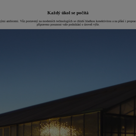
Každý úkol se počítá
kými ambicemi. Vůz postavený na moderních technologiích se chlubí hladkou konektivitou a na přání i prop
připraveno posunout vaše podnikání o úroveň výše.