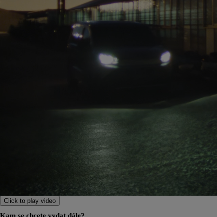
Od
399 000 Kč
s DPH
vč. zvýhodnění
20 000 Kč
a bonusu za výkup
50 000 Kč
Yaris Cross
HYBRID
Click to play video
Kam se chcete vydat dále?