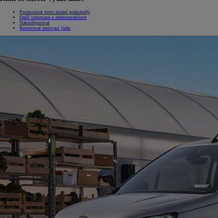
Prozkoumat tento model podrobněji
Další informace o elektromobilech
Nakonfigurovat
Rezervovat testovací jízdu