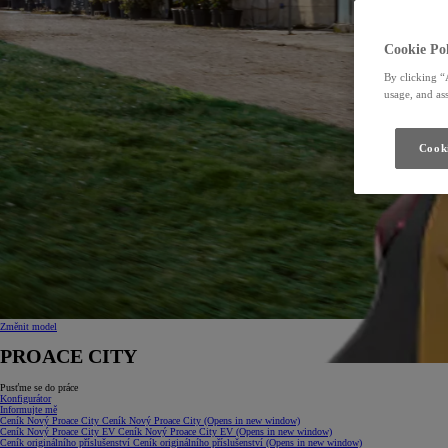
Cookie Pol
By clicking “
usage, and ass
Cooki
Změnit model
PROACE CITY
Pusťme se do práce
Konfigurátor
Informujte mě
Ceník Nový Proace City
Ceník Nový Proace City
(Opens in new window)
Ceník Nový Proace City EV
Ceník Nový Proace City EV
(Opens in new window)
Ceník originálního příslušenství
Ceník originálního příslušenství
(Opens in new window)