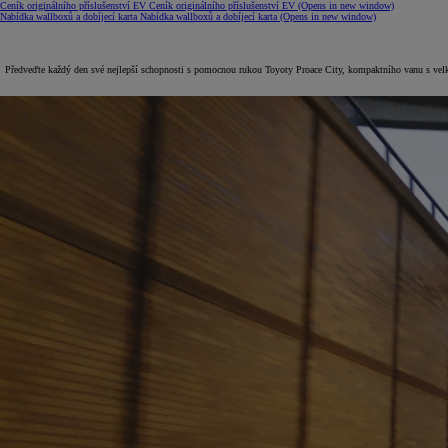
Ceník originálního příslušenství EV
Ceník originálního příslušenství EV
(Opens in new window)
Nabídka wallboxů a dobíjecí karta
Nabídka wallboxů a dobíjecí karta
(Opens in new window)
Předveďte každý den své nejlepší schopnosti s pomocnou rukou Toyoty Proace City, kompaktního vanu s vel