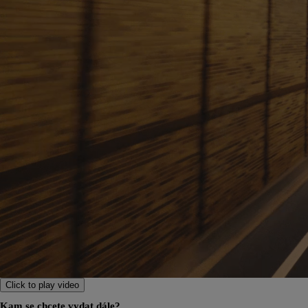
Od
399 000 Kč
s DPH
vč. zvýhodnění
20 000 Kč
a bonusu za výkup
50 000 Kč
Yaris Cross
HYBRID
Click to play video
Kam se chcete vydat dále?