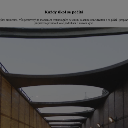
Každý úkol se počítá
kými ambicemi. Vůz postavený na moderních technologiích se chlubí hladkou konektivitou a na přání i prop
připraveno posunout vaše podnikání o úroveň výše.