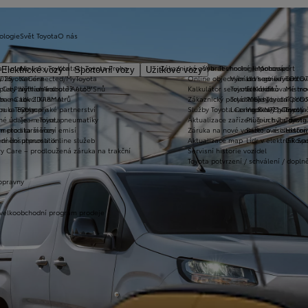
ologie
Svět Toyota
O nás
a T-mate
Novinky Toyota
Kontakt Toyota Praha
Zákaznická zóna
Vybrat vhodné financování
Technologie pohonu
Motorsport
Elektrické vozy
Sportovní vozy
Užitkové vozy
2026
y Toyota Connected/MyToyota
Kariéra
Online objednání do servisu
Vybrat vhodné financov
Let's go beyond
TOYOT
plety zimních kol
 CarPlay™ a Android Auto™
Výtvarná soutěž Auto Snů
Kalkulátor servisních úkonů
Toyota Kredit
Elektrifikované mo
Mistrov
užba na rok ZDARMA
m e-Call
Lovci Kilometrů
Zákaznický portál Moje Toyota
Toyota Easy
Plně hybridní poh
TOYOT
ruka Extracare
ce u Toyoty
Olympijské partnerství
Služby Toyota Connected/MyToyota
Leasing KINTO One
Vodíkový palivový 
Toyot
né údaje – emise, pneumatiky
Team Toyota
Aktualizace zařízení Touch 2 s navi
Plug-in hybrid
Toyota
m pro starší vozy
metodika měření emisí
Záruka na nové vozidlo a asistenční
Bateriové elektrom
Histor
adnění pneumatik
ní dosutpnosti online služeb
Aktualizace map
Lídr v elektrifiko
GR Spo
y Care – prodloužená záruka na trakční
Servisní historie vozidel
Toyota potvrzení / schválení / dopln
opravny
 velkoobchodní program prodeje