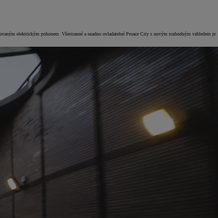
racovaným elektrickým pohonem. Všestranné a snadno ovladatelné Proace City s novým rozhodným vzhledem je