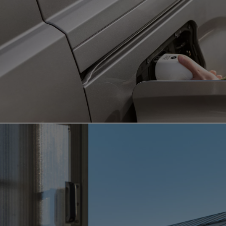
Od
549 000 Kč
s DPH
vč. zvýhodnění
75 000 Kč
Corolla Hatchback
HYBRID