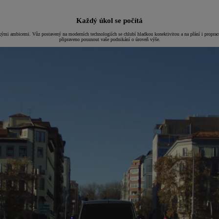
Každý úkol se počítá
kými ambicemi. Vůz postavený na moderních technologiích se chlubí hladkou konektivitou a na přání i prop
připraveno posunout vaše podnikání o úroveň výše.