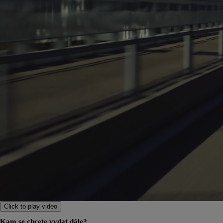
Od
399 000 Kč
s DPH
vč. zvýhodnění
20 000 Kč
a bonusu za výkup
50 000 Kč
Yaris Cross
HYBRID
Click to play video
Kam se chcete vydat dále?