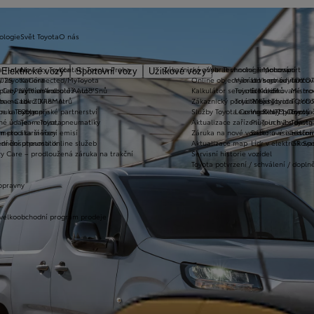
ologie
Svět Toyota
O nás
a T-mate
Novinky Toyota
Kontakt Toyota Praha
Zákaznická zóna
Vybrat vhodné financování
Technologie pohonu
Motorsport
Elektrické vozy
Sportovní vozy
Užitkové vozy
2026
y Toyota Connected/MyToyota
Kariéra
Online objednání do servisu
Vybrat vhodné financov
Let's go beyond
TOYOT
plety zimních kol
 CarPlay™ a Android Auto™
Výtvarná soutěž Auto Snů
Kalkulátor servisních úkonů
Toyota Kredit
Elektrifikované mo
Mistrov
užba na rok ZDARMA
m e-Call
Lovci Kilometrů
Zákaznický portál Moje Toyota
Toyota Easy
Plně hybridní poh
TOYOT
ruka Extracare
ce u Toyoty
Olympijské partnerství
Služby Toyota Connected/MyToyota
Leasing KINTO One
Vodíkový palivový 
Toyot
né údaje – emise, pneumatiky
Team Toyota
Aktualizace zařízení Touch 2 s navi
Plug-in hybrid
Toyota
m pro starší vozy
metodika měření emisí
Záruka na nové vozidlo a asistenční
Bateriové elektrom
Histor
adnění pneumatik
ní dosutpnosti online služeb
Aktualizace map
Lídr v elektrifiko
GR Spo
y Care – prodloužená záruka na trakční
Servisní historie vozidel
Toyota potvrzení / schválení / dopln
opravny
 velkoobchodní program prodeje