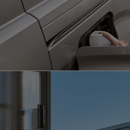
Od
549 000 Kč
s DPH
vč. zvýhodnění
75 000 Kč
Corolla Hatchback
HYBRID