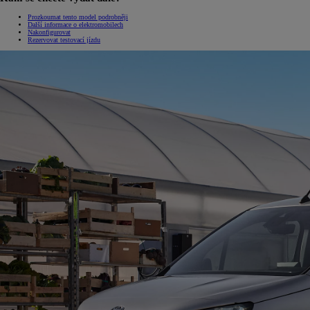
Prozkoumat tento model podrobněji
Další informace o elektromobilech
Nakonfigurovat
Rezervovat testovací jízdu