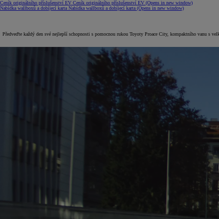
Ceník originálního příslušenství EV
Ceník originálního příslušenství EV
(Opens in new window)
Nabídka wallboxů a dobíjecí karta
Nabídka wallboxů a dobíjecí karta
(Opens in new window)
Předveďte každý den své nejlepší schopnosti s pomocnou rukou Toyoty Proace City, kompaktního vanu s vel