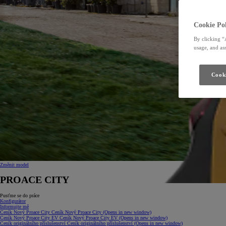
Cookie Pol
By clicking “
usage, and ass
Cooki
Změnit model
PROACE CITY
Pusťme se do práce
Konfigurátor
Informujte mě
Ceník Nový Proace City
Ceník Nový Proace City
(Opens in new window)
Ceník Nový Proace City EV
Ceník Nový Proace City EV
(Opens in new window)
Ceník originálního příslušenství
Ceník originálního příslušenství
(Opens in new window)