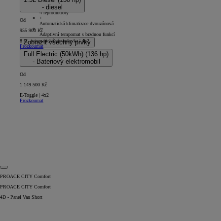
5D - Panel Van Long
- diesel
+
4 reproduktory
+
Od
Automatická klimatizace dvouzónová
+
955 900 Kč
Adaptivní tempomat s brzdnou funkcí
8 st. automatická převodovka | 4x2
Zobrazit všechny prvky
Prozkoumat
Full Electric (50kWh) (136 hp)
- Bateriový elektromobil
Od
1 149 500 Kč
E-Toggle | 4x2
Prozkoumat
PROACE CITY Comfort
PROACE CITY Comfort
4D - Panel Van Short