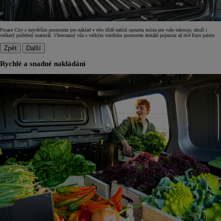
Proace City s největším prostorem pro náklad v této třídě nabízí spoustu místa pro vaše nástroje, zboží i
veškerý potřebný materiál. Všestranný vůz s velkým vnitřním prostorem dokáže pojmout až dvě Euro palety.
Zpět
Další
Rychlé a snadné nakládání