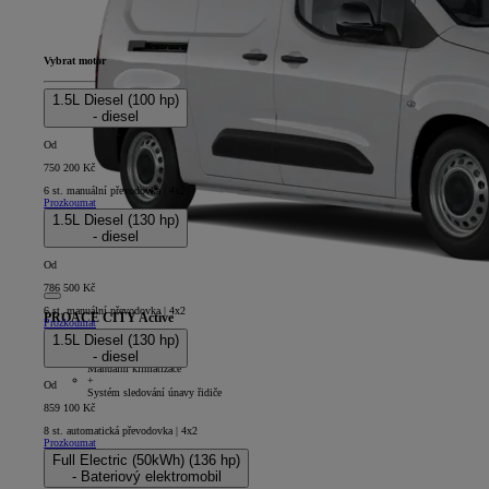
Vybrat motor
1.5L Diesel (100 hp)
- diesel
Od
750 200 Kč
6 st. manuální převodovka | 4x2
Prozkoumat
1.5L Diesel (130 hp)
- diesel
Od
786 500 Kč
6 st. manuální převodovka | 4x2
PROACE CITY Active
Prozkoumat
1.5L Diesel (130 hp)
4D - Panel Van Long
- diesel
+
Manuální klimatizace
+
Od
Systém sledování únavy řidiče
859 100 Kč
8 st. automatická převodovka | 4x2
Prozkoumat
Full Electric (50kWh) (136 hp)
- Bateriový elektromobil