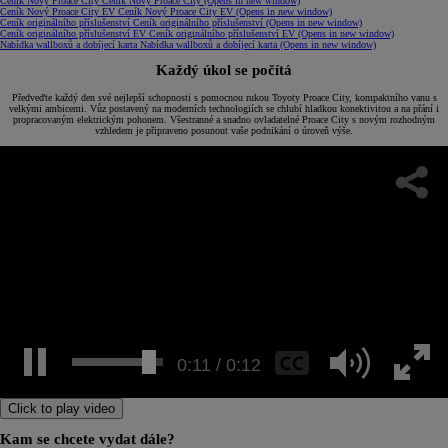
Ceník Nový Proace City
Ceník Nový Proace City
(Opens in new window)
Ceník Nový Proace City EV
Ceník Nový Proace City EV
(Opens in new window)
Ceník originálního příslušenství
Ceník originálního příslušenství
(Opens in new window)
Ceník originálního příslušenství EV
Ceník originálního příslušenství EV
(Opens in new window)
Nabídka wallboxů a dobíjecí karta
Nabídka wallboxů a dobíjecí karta
(Opens in new window)
Každý úkol se počítá
Předveďte každý den své nejlepší schopnosti s pomocnou rukou Toyoty Proace City, kompaktního vanu s
velkými ambicemi. Vůz postavený na moderních technologiích se chlubí hladkou konektivitou a na přání i
propracovaným elektrickým pohonem. Všestranné a snadno ovladatelné Proace City s novým rozhodným
vzhledem je připraveno posunout vaše podnikání o úroveň výše.
0:12 / 0:12
Click to play video
Kam se chcete vydat dále?