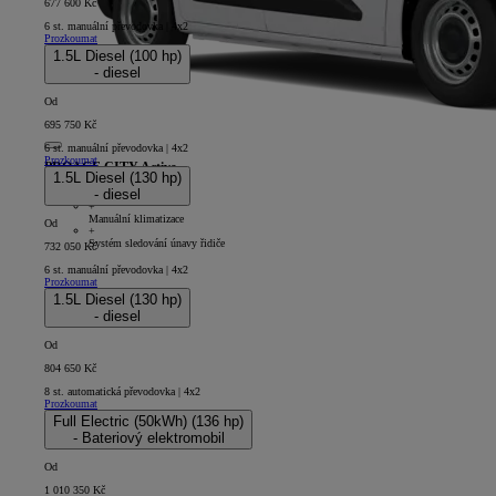
677 600 Kč
6 st. manuální převodovka | 4x2
Prozkoumat
1.5L Diesel (100 hp)
- diesel
Od
695 750 Kč
6 st. manuální převodovka | 4x2
Prozkoumat
PROACE CITY Active
1.5L Diesel (130 hp)
- diesel
4D - Panel Van Short
+
Manuální klimatizace
Od
+
Systém sledování únavy řidiče
732 050 Kč
6 st. manuální převodovka | 4x2
Prozkoumat
1.5L Diesel (130 hp)
- diesel
Od
804 650 Kč
8 st. automatická převodovka | 4x2
Prozkoumat
Full Electric (50kWh) (136 hp)
- Bateriový elektromobil
Od
1 010 350 Kč