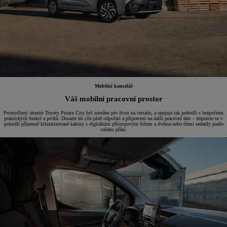
Mobilní kancelář
Váš mobilní pracovní prostor
Promyšlený interiér Toyoty Proace City byl navržen pro život na cestách, a spojuje tak pohodlí s bezpočtem
praktických funkcí a prvků. Dorazte do cíle plně odpočatí a připraveni na další pracovní den – dopravte se v
pohodlí příjemně klimatizované kabiny s digitálním přístrojovým štítem a dvěma nebo třemi sedadly podle
vašeho přání.