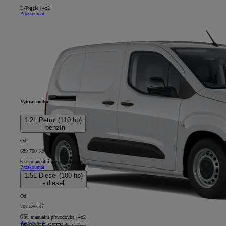
E-Toggle | 4x2
Prozkoumat
Vybrat motor
1.2L Petrol (110 hp)
- benzín
Od
689 700 Kč
6 st. manuální převodovka | 4x2
Prozkoumat
1.5L Diesel (100 hp)
- diesel
Od
707 850 Kč
6 st. manuální převodovka | 4x2
Prozkoumat