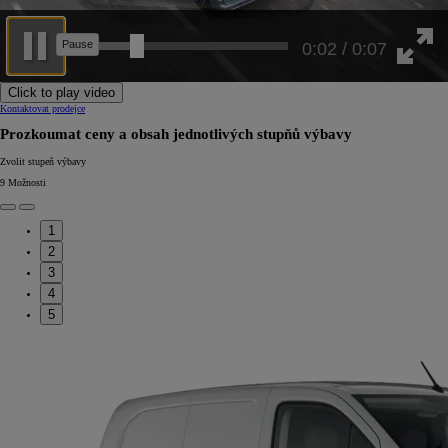
0:05 / 0:07
Click to play video
Kontaktovat prodejce
Prozkoumat ceny a obsah jednotlivých stupňů výbavy
Zvolit stupeň výbavy
9
Možnosti
1
2
3
4
5