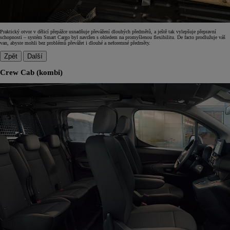
Praktický otvor v dělicí přepážce usnadňuje převážení dlouhých předmětů, a ještě tak vylepšuje přepravní
schopnosti – systém Smart Cargo byl navržen s ohledem na promyšlenou flexibilitu. De facto prodlužuje váš
van, abyste mohli bez problémů převážet i dlouhé a neforemné předměty.
Zpět
Další
Crew Cab (kombi)