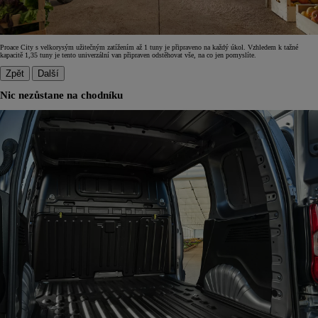
Proace City s velkorysým užitečným zatížením až 1 tuny je připraveno na každý úkol. Vzhledem k tažné
kapacitě 1,35 tuny je tento univerzální van připraven odstěhovat vše, na co jen pomyslíte.
Zpět
Další
Nic nezůstane na chodníku