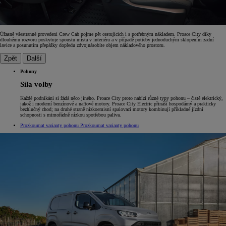
Úžasně všestranné provedení Crew Cab pojme pět cestujících i s potřebným nákladem. Proace City díky
dlouhému rozvoru poskytuje spoustu místa v interiéru a v případě potřeby jednoduchým sklopením zadní
lavice a posunutím přepážky dopředu zdvojnásobíte objem nákladového prostoru.
Zpět
Další
Pohony
Síla volby
Každé podnikání si žádá něco jiného. Proace City proto nabízí různé typy pohonu – čistě elektrický,
jakož i moderní benzínové a naftové motory. Proace City Electric přináší hospodárný a prakticky
bezhlučný chod; na druhé straně nízkoemisní spalovací motory kombinují příkladné jízdní
schopnosti s mimořádně nízkou spotřebou paliva.
Prozkoumat varianty pohonu
Prozkoumat varianty pohonu