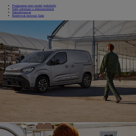
Prozkoumat tento model podrobněji
Další informace o elektromobilech
Nakonfigurovat
Rezervovat testovací jízdu