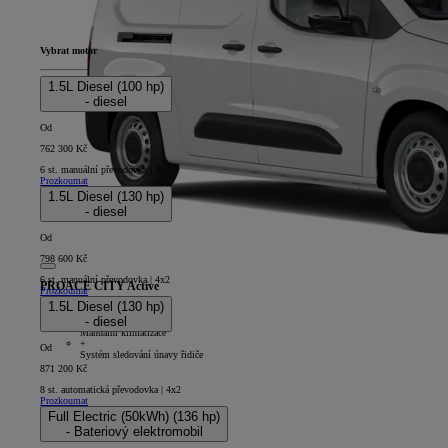
Vybrat motor
1.5L Diesel (100 hp)
- diesel
Od
762 300 Kč
6 st. manuální převodovka | 4x2
Prozkoumat
1.5L Diesel (130 hp)
- diesel
Od
798 600 Kč
6 st. manuální převodovka | 4x2
PROACE CITY Active
Prozkoumat
1.5L Diesel (130 hp)
5D - Panel Van Long
- diesel
+
Manuální klimatizace
+
Od
Systém sledování únavy řidiče
871 200 Kč
8 st. automatická převodovka | 4x2
Prozkoumat
Full Electric (50kWh) (136 hp)
- Bateriový elektromobil