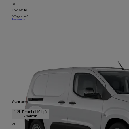
Od
1 040 600 Kč
E-Toggle | 4x2
Prozkoumat
Vybrat motor
1.2L Petrol (110 hp)
- benzín
Od