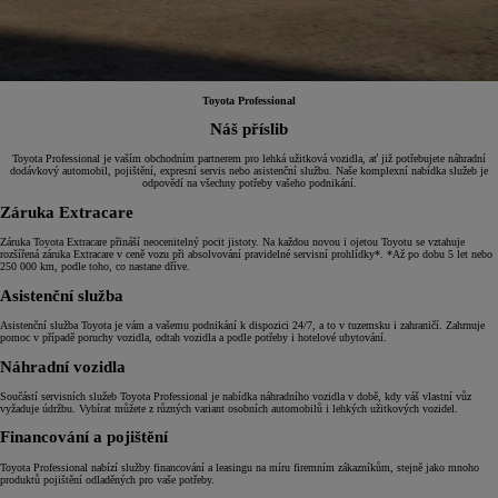
Toyota Professional
Náš příslib
Toyota Professional je vaším obchodním partnerem pro lehká užitková vozidla, ať již potřebujete náhradní
dodávkový automobil, pojištění, expresní servis nebo asistenční službu. Naše komplexní nabídka služeb je
odpovědí na všechny potřeby vašeho podnikání.
Záruka Extracare
Záruka Toyota Extracare přináší neocenitelný pocit jistoty. Na každou novou i ojetou Toyotu se vztahuje
rozšířená záruka Extracare v ceně vozu při absolvování pravidelné servisní prohlídky*. *Až po dobu 5 let nebo
250 000 km, podle toho, co nastane dříve.
Asistenční služba
Asistenční služba Toyota je vám a vašemu podnikání k dispozici 24/7, a to v tuzemsku i zahraničí. Zahrnuje
pomoc v případě poruchy vozidla, odtah vozidla a podle potřeby i hotelové ubytování.
Náhradní vozidla
Součástí servisních služeb Toyota Professional je nabídka náhradního vozidla v době, kdy váš vlastní vůz
vyžaduje údržbu. Vybírat můžete z různých variant osobních automobilů i lehkých užitkových vozidel.
Financování a pojištění
Toyota Professional nabízí služby financování a leasingu na míru firemním zákazníkům, stejně jako mnoho
produktů pojištění odladěných pro vaše potřeby.