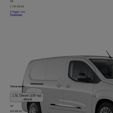
Od
1 119 250 Kč
E-Toggle | 4x2
Prozkoumat
Vybrat motor
1.5L Diesel (100 hp)
- diesel
Od
834 900 Kč