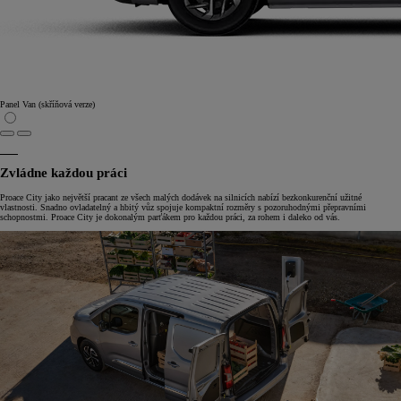
Panel Van (skříňová verze)
Zvládne každou práci
Proace City jako největší pracant ze všech malých dodávek na silnicích nabízí bezkonkurenční užitné
vlastnosti. Snadno ovladatelný a hbitý vůz spojuje kompaktní rozměry s pozoruhodnými přepravními
schopnostmi. Proace City je dokonalým parťákem pro každou práci, za rohem i daleko od vás.