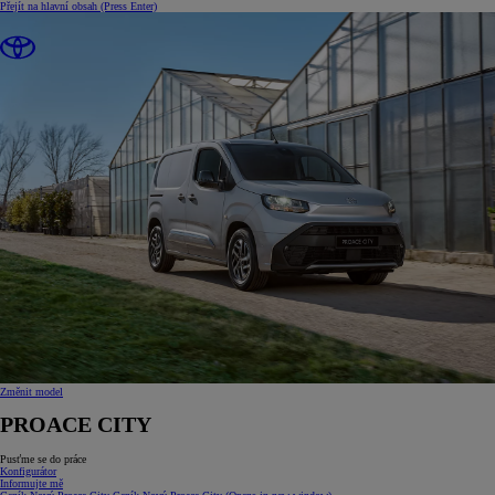
Přejít na hlavní obsah
(Press Enter)
Změnit model
PROACE CITY
Pusťme se do práce
Konfigurátor
Informujte mě