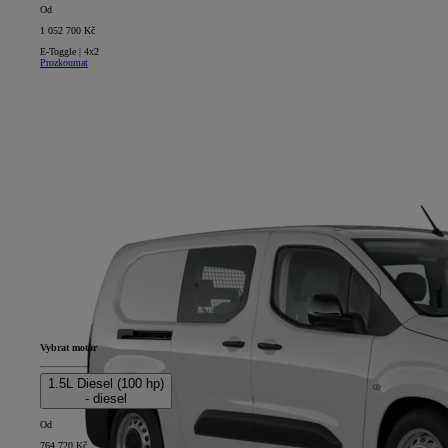
Od
1 052 700 Kč
E-Toggle | 4x2
Prozkoumat
Vybrat motor
1.5L Diesel (100 hp)
- diesel
Od
764 720 Kč