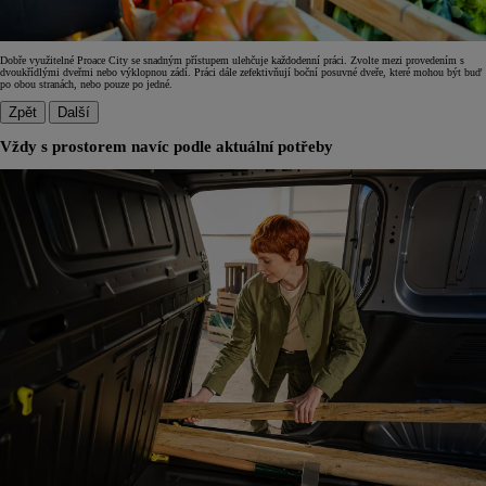
Dobře využitelné Proace City se snadným přístupem ulehčuje každodenní práci. Zvolte mezi provedením s
dvoukřídlými dveřmi nebo výklopnou zádí. Práci dále zefektivňují boční posuvné dveře, které mohou být buď
po obou stranách, nebo pouze po jedné.
Zpět
Další
Vždy s prostorem navíc podle aktuální potřeby