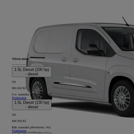
Vybrat motor
1.5L Diesel (100 hp)
- diesel
Od
804 650 Kč
6 st. manuální převodovka | 4x2
Prozkoumat
1.5L Diesel (130 hp)
- diesel
Od
840 950 Kč
6 st. manuální převodovka | 4x2
Prozkoumat
PROACE CITY Comfort