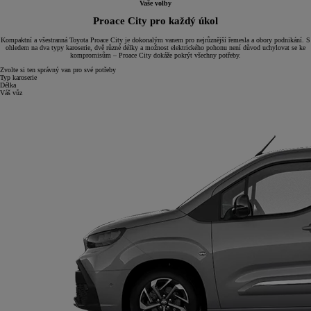
Vaše volby
Proace City pro každý úkol
Kompaktní a všestranná Toyota Proace City je dokonalým vanem pro nejrůznější řemesla a obory podnikání. S
ohledem na dva typy karoserie, dvě různé délky a možnost elektrického pohonu není důvod uchylovat se ke
kompromisům – Proace City dokáže pokrýt všechny potřeby.
Zvolte si ten správný van pro své potřeby
Typ karoserie
Délka
Váš vůz