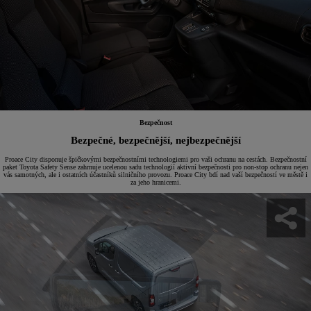
Bezpečnost
Bezpečné, bezpečnější, nejbezpečnější
Proace City disponuje špičkovými bezpečnostními technologiemi pro vaši ochranu na cestách. Bezpečnostní
paket Toyota Safety Sense zahrnuje ucelenou sadu technologií aktivní bezpečnosti pro non-stop ochranu nejen
vás samotných, ale i ostatních účastníků silničního provozu. Proace City bdí nad vaší bezpečností ve městě i
za jeho hranicemi.