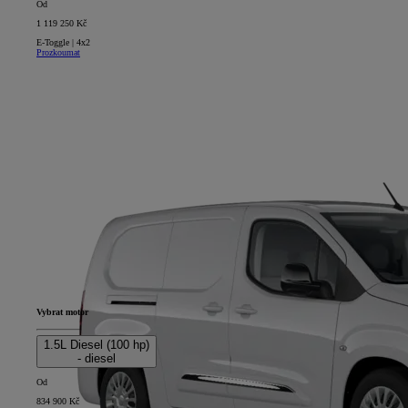
Od
1 119 250 Kč
E-Toggle | 4x2
Prozkoumat
Vybrat motor
1.5L Diesel (100 hp)
- diesel
Od
834 900 Kč