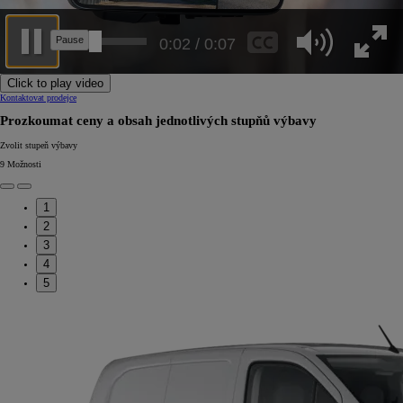
0:06 / 0:07
Click to play video
Kontaktovat prodejce
Prozkoumat ceny a obsah jednotlivých stupňů výbavy
Zvolit stupeň výbavy
9
Možnosti
1
2
3
4
5