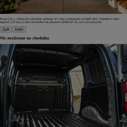
Proace City s velkorysým užitečným zatížením až 1 tuny je připraveno na každý úkol. Vzhledem k tažné
kapacitě 1,35 tuny je tento univerzální van připraven odstěhovat vše, na co jen pomyslíte.
Zpět
Další
Nic nezůstane na chodníku