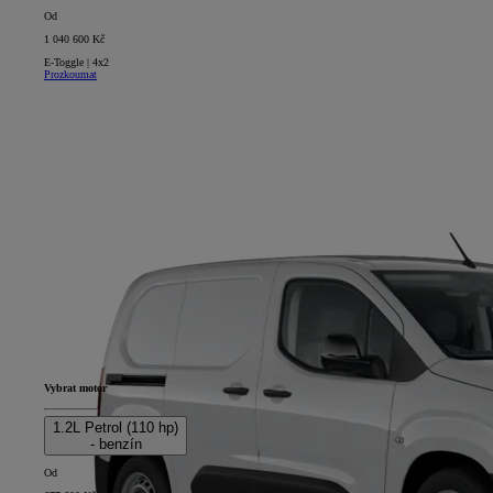
Od
1 040 600 Kč
E-Toggle | 4x2
Prozkoumat
Vybrat motor
1.2L Petrol (110 hp)
- benzín
Od