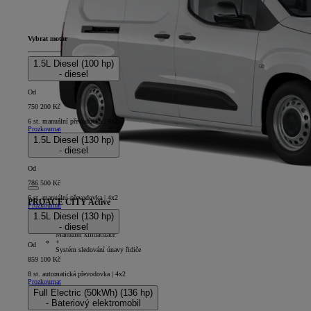
Vybrat motor
1.5L Diesel (100 hp)
- diesel
Od
750 200 Kč
6 st. manuální převodovka | 4x2
Prozkoumat
1.5L Diesel (130 hp)
- diesel
Od
786 500 Kč
6 st. manuální převodovka | 4x2
PROACE CITY Active
Prozkoumat
1.5L Diesel (130 hp)
4D - Panel Van Long
- diesel
+
Manuální klimatizace
+
Od
Systém sledování únavy řidiče
859 100 Kč
8 st. automatická převodovka | 4x2
Prozkoumat
Full Electric (50kWh) (136 hp)
- Bateriový elektromobil