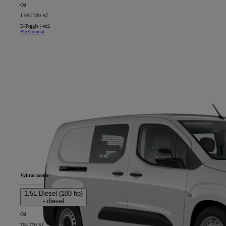
Od
1 052 700 Kč
E-Toggle | 4x2
Prozkoumat
Vybrat motor
1.5L Diesel (100 hp)
- diesel
Od
764 720 Kč