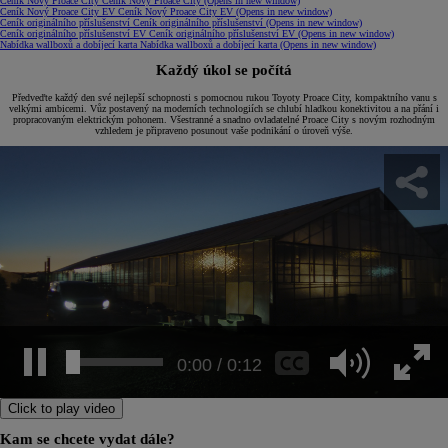
Ceník Nový Proace City
Ceník Nový Proace City
(Opens in new window)
Ceník Nový Proace City EV
Ceník Nový Proace City EV
(Opens in new window)
Ceník originálního příslušenství
Ceník originálního příslušenství
(Opens in new window)
Ceník originálního příslušenství EV
Ceník originálního příslušenství EV
(Opens in new window)
Nabídka wallboxů a dobíjecí karta
Nabídka wallboxů a dobíjecí karta
(Opens in new window)
Každý úkol se počítá
Předveďte každý den své nejlepší schopnosti s pomocnou rukou Toyoty Proace City, kompaktního vanu s
velkými ambicemi. Vůz postavený na moderních technologiích se chlubí hladkou konektivitou a na přání i
propracovaným elektrickým pohonem. Všestranné a snadno ovladatelné Proace City s novým rozhodným
vzhledem je připraveno posunout vaše podnikání o úroveň výše.
0:03 / 0:12
Click to play video
Kam se chcete vydat dále?