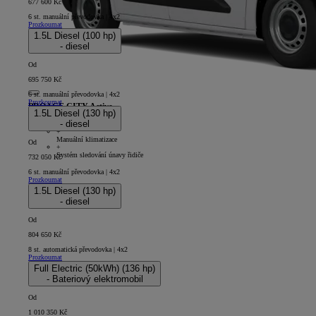
677 600 Kč
6 st. manuální převodovka | 4x2
Prozkoumat
1.5L Diesel (100 hp)
- diesel
Od
695 750 Kč
6 st. manuální převodovka | 4x2
Prozkoumat
PROACE CITY Active
1.5L Diesel (130 hp)
- diesel
4D - Panel Van Short
+
Manuální klimatizace
Od
+
Systém sledování únavy řidiče
732 050 Kč
6 st. manuální převodovka | 4x2
Prozkoumat
1.5L Diesel (130 hp)
- diesel
Od
804 650 Kč
8 st. automatická převodovka | 4x2
Prozkoumat
Full Electric (50kWh) (136 hp)
- Bateriový elektromobil
Od
1 010 350 Kč