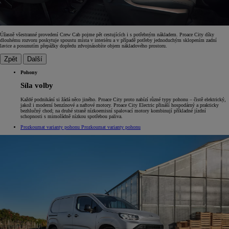
Úžasně všestranné provedení Crew Cab pojme pět cestujících i s potřebným nákladem. Proace City díky
dlouhému rozvoru poskytuje spoustu místa v interiéru a v případě potřeby jednoduchým sklopením zadní
lavice a posunutím přepážky dopředu zdvojnásobíte objem nákladového prostoru.
Zpět
Další
Pohony
Síla volby
Každé podnikání si žádá něco jiného. Proace City proto nabízí různé typy pohonu – čistě elektrický,
jakož i moderní benzínové a naftové motory. Proace City Electric přináší hospodárný a prakticky
bezhlučný chod; na druhé straně nízkoemisní spalovací motory kombinují příkladné jízdní
schopnosti s mimořádně nízkou spotřebou paliva.
Prozkoumat varianty pohonu
Prozkoumat varianty pohonu