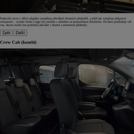
Praktický otvor v dělicí přepážce usnadňuje převážení dlouhých předmětů, a ještě tak vylepšuje přepravní
schopnosti – systém Smart Cargo byl navržen s ohledem na promyšlenou flexibilitu. De facto prodlužuje váš
van, abyste mohli bez problémů převážet i dlouhé a neforemné předměty.
Zpět
Další
Crew Cab (kombi)