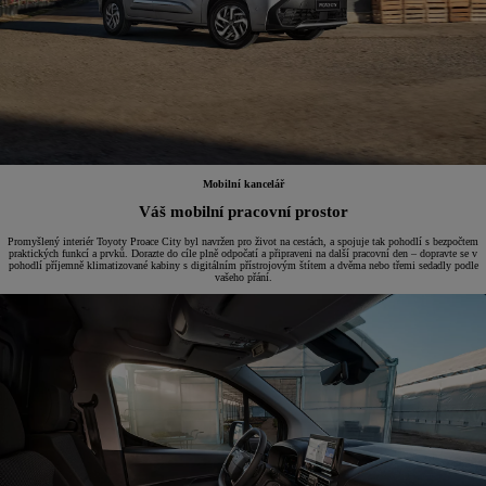
Mobilní kancelář
Váš mobilní pracovní prostor
Promyšlený interiér Toyoty Proace City byl navržen pro život na cestách, a spojuje tak pohodlí s bezpočtem
praktických funkcí a prvků. Dorazte do cíle plně odpočatí a připraveni na další pracovní den – dopravte se v
pohodlí příjemně klimatizované kabiny s digitálním přístrojovým štítem a dvěma nebo třemi sedadly podle
vašeho přání.