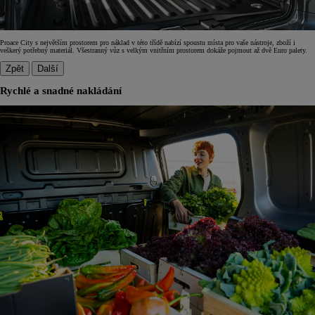
Proace City s největším prostorem pro náklad v této třídě nabízí spoustu místa pro vaše nástroje, zboží i
veškerý potřebný materiál. Všestranný vůz s velkým vnitřním prostorem dokáže pojmout až dvě Euro palety.
Zpět
Další
Rychlé a snadné nakládání