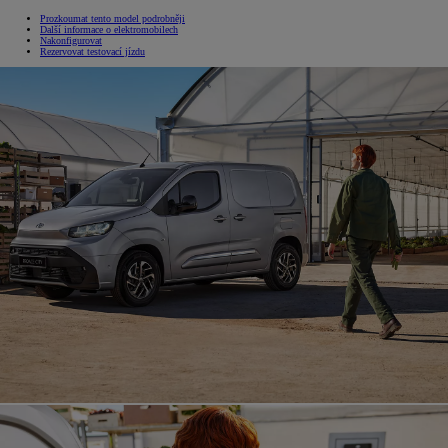
Prozkoumat tento model podrobněji
Další informace o elektromobilech
Nakonfigurovat
Rezervovat testovací jízdu