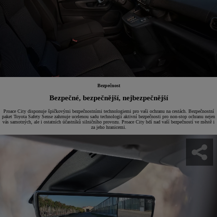
Bezpečnost
Bezpečné, bezpečnější, nejbezpečnější
Proace City disponuje špičkovými bezpečnostními technologiemi pro vaši ochranu na cestách. Bezpečnostní
paket Toyota Safety Sense zahrnuje ucelenou sadu technologií aktivní bezpečnosti pro non-stop ochranu nejen
vás samotných, ale i ostatních účastníků silničního provozu. Proace City bdí nad vaší bezpečností ve městě i
za jeho hranicemi.