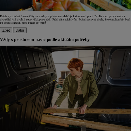
Dobře využitelné Proace City se snadným přístupem ulehčuje každodenní práci. Zvolte mezi provedením s
dvoukřídlými dveřmi nebo výklopnou zádí. Práci dále zefektivňují boční posuvné dveře, které mohou být buď
po obou stranách, nebo pouze po jedné.
Zpět
Další
Vždy s prostorem navíc podle aktuální potřeby