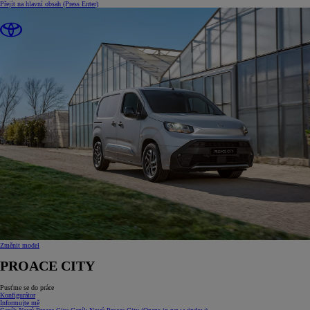
Přejít na hlavní obsah
(Press Enter)
Změnit model
PROACE CITY
Pusťme se do práce
Konfigurátor
Informujte mě