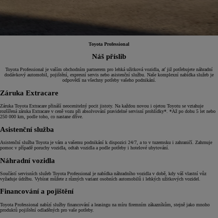
Toyota Professional
Náš příslib
Toyota Professional je vaším obchodním partnerem pro lehká užitková vozidla, ať již potřebujete náhradní
dodávkový automobil, pojištění, expresní servis nebo asistenční službu. Naše komplexní nabídka služeb je
odpovědí na všechny potřeby vašeho podnikání.
Záruka Extracare
Záruka Toyota Extracare přináší neocenitelný pocit jistoty. Na každou novou i ojetou Toyotu se vztahuje
rozšířená záruka Extracare v ceně vozu při absolvování pravidelné servisní prohlídky*. *Až po dobu 5 let nebo
250 000 km, podle toho, co nastane dříve.
Asistenční služba
Asistenční služba Toyota je vám a vašemu podnikání k dispozici 24/7, a to v tuzemsku i zahraničí. Zahrnuje
pomoc v případě poruchy vozidla, odtah vozidla a podle potřeby i hotelové ubytování.
Náhradní vozidla
Součástí servisních služeb Toyota Professional je nabídka náhradního vozidla v době, kdy váš vlastní vůz
vyžaduje údržbu. Vybírat můžete z různých variant osobních automobilů i lehkých užitkových vozidel.
Financování a pojištění
Toyota Professional nabízí služby financování a leasingu na míru firemním zákazníkům, stejně jako mnoho
produktů pojištění odladěných pro vaše potřeby.