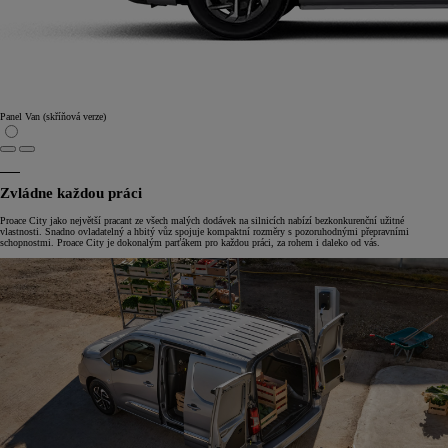
Panel Van (skříňová verze)
Zvládne každou práci
Proace City jako největší pracant ze všech malých dodávek na silnicích nabízí bezkonkurenční užitné
vlastnosti. Snadno ovladatelný a hbitý vůz spojuje kompaktní rozměry s pozoruhodnými přepravními
schopnostmi. Proace City je dokonalým parťákem pro každou práci, za rohem i daleko od vás.