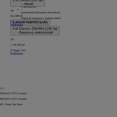
5D - Panel Van Long
- diesel
+
4 reproduktory
+
Od
Automatická klimatizace dvouzónová
+
955 900 Kč
Adaptivní tempomat s brzdnou funkcí
8 st. automatická převodovka | 4x2
Zobrazit všechny prvky
Prozkoumat
Full Electric (50kWh) (136 hp)
- Bateriový elektromobil
Od
1 149 500 Kč
E-Toggle | 4x2
Prozkoumat
PROACE CITY Comfort
PROACE CITY Comfort
4D - Panel Van Short