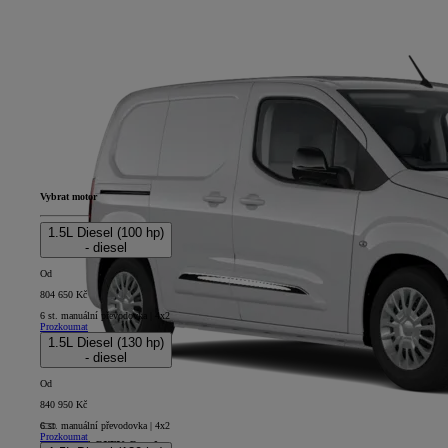
Vybrat motor
1.5L Diesel (100 hp)
- diesel
Od
804 650 Kč
6 st. manuální převodovka | 4x2
Prozkoumat
1.5L Diesel (130 hp)
- diesel
Od
840 950 Kč
6 st. manuální převodovka | 4x2
Prozkoumat
PROACE CITY Comfort