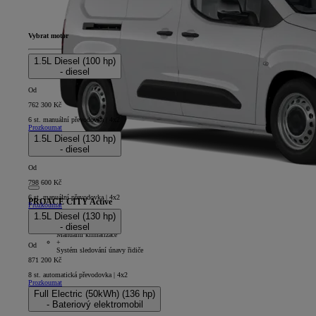
Vybrat motor
1.5L Diesel (100 hp)
- diesel
Od
762 300 Kč
6 st. manuální převodovka | 4x2
Prozkoumat
1.5L Diesel (130 hp)
- diesel
Od
798 600 Kč
6 st. manuální převodovka | 4x2
PROACE CITY Active
Prozkoumat
1.5L Diesel (130 hp)
5D - Panel Van Long
- diesel
+
Manuální klimatizace
+
Od
Systém sledování únavy řidiče
871 200 Kč
8 st. automatická převodovka | 4x2
Prozkoumat
Full Electric (50kWh) (136 hp)
- Bateriový elektromobil