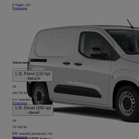
E-Toggle | 4x2
Prozkoumat
Vybrat motor
1.2L Petrol (110 hp)
- benzín
Od
689 700 Kč
6 st. manuální převodovka | 4x2
Prozkoumat
1.5L Diesel (100 hp)
- diesel
Od
707 850 Kč
6 st. manuální převodovka | 4x2
Prozkoumat