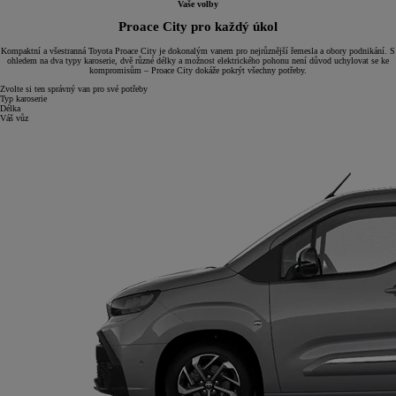
Vaše volby
Proace City pro každý úkol
Kompaktní a všestranná Toyota Proace City je dokonalým vanem pro nejrůznější řemesla a obory podnikání. S
ohledem na dva typy karoserie, dvě různé délky a možnost elektrického pohonu není důvod uchylovat se ke
kompromisům – Proace City dokáže pokrýt všechny potřeby.
Zvolte si ten správný van pro své potřeby
Typ karoserie
Délka
Váš vůz