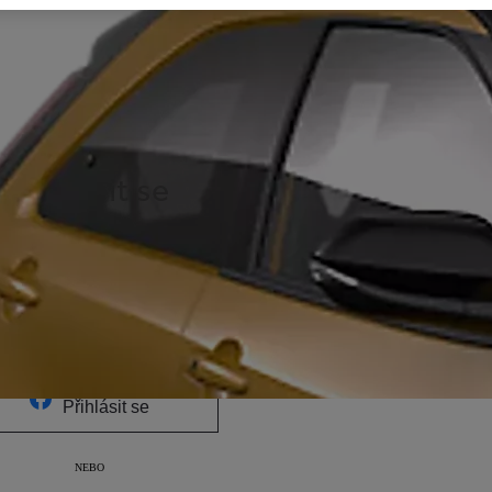
Přihlásit se
hlaste se a získejte přístup
ke všem svým uloženým
informacím
Přihlásit se
Přihlásit se
NEBO