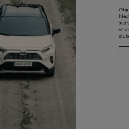
Obje
hled
svá 
všem
služ
Od
399 000 Kč
s DPH
vč. zvýhodnění
20 000 Kč
a bonusu za výkup
50 000 Kč
Yaris Cross
HYBRID