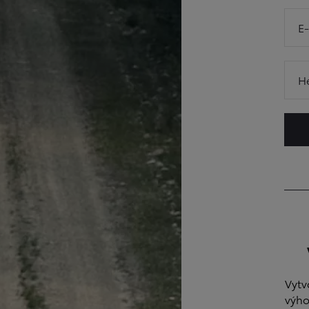
E
H
Vytv
výho