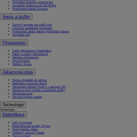
Originální komplety zimních kol
Asistenční služba na rok ZDARMA
Prodloužená záruka Extracare
Servis a služby
Slevový program pro starší vozy
Celoroční uskladnění pneumatik
Prodloužení záruky baterie hybridního pohonu
Originální díly
Příslušenství
Ceník příslušenství (Kalkulátor)
Pakety a ceníky příslušenství
Nabídka příslušenství
Toyota Protect
Wallbox Toyota
Zákaznická zóna
Online objednání do servisu
Kalkulátor servisních úkonů
Aktualizace zařízení Touch 2 s navigací GO
Záruka na nové vozidlo a asistenční služby
Aktualizace map
Servisní historie vozidel
Technologie
Technologie
Elektrifikace
Let's go beyond
Elektrifikované modely Toyota
Plně hybridní pohon
Vodíkový palivový článek
Plug-in hybrid