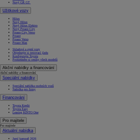
Nový GR GT
Užitkové vozy
Hilux
Nový Hilux
Nový Hilux Elektro
Nový Proace City
Proace City Verso
Proace
Proace Verso
Proace Max
Skladové a ojeté vozy
Objednejte si testovací jízdu
Konfigurujte Toyotu
Prohlédněte si ceníky všech modelů
Akční nabídky a financování
Akční nabídky a financování
Speciální nabídky
Speciální nabídka osobních vozů
Nabídka pro firmy
Financování
Toyota Kredit
Toyota Easy
Leasing KINTO One
Pro majitele
Pro majitele
Aktuální nabídka
Jarní kampaň 2026