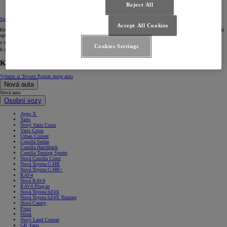
Reject All
Spotřeba paliva a emise
Accept All Cookies
Kromě schopností efektivního využití pohonných hmot, které jsou dány konstrukcí vozidly, hrají při určování
spotřeby pohonných hmot a emisí oxidu uhličitého (CO
) roli také netechnické faktory, jako je způsob jízdy
2
s vozidlem. Oxid uhličitý (CO
) je hlavní plyn podporující vznik skleníkového efektu a významně přispívá
2
Cookies Settings
k celosvětovému oteplování.
Kontaktujte nás
Vyberte si Toyotu
Postav moje auto
Nová auta
Nová auta
Osobní vozy
Aygo X
Yaris
Nový Yaris Cross
Yaris Cross
Urban Cruiser
Corolla Sedan
Corolla Hatchback
Corolla Touring Sports
Nová Corolla Cross
Nová Toyota C-HR
Nová Toyota C-HR+
RAV4
Nová RAV4
RAV4 Plug-in
Nová Toyota bZ4X
Nová Toyota bZ4X Touring
Nová Camry
Prius
Mirai
Nový Land Cruiser
GR Yaris