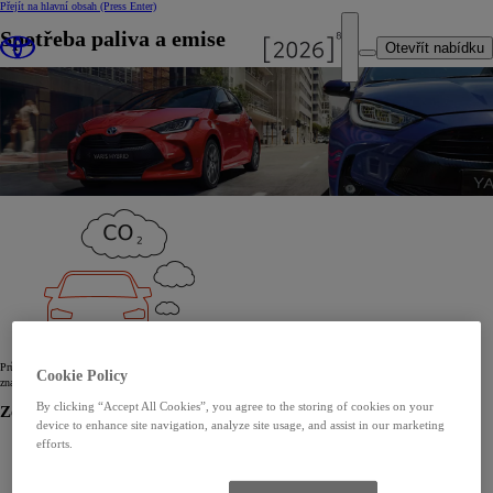
Přejít na hlavní obsah
(Press Enter)
Spotřeba paliva a emise
Otevřít nabídku
Průvodce o spotřebě pohonných hmot a emisích oxidu uhličitého (CO
), který obsahuje údaje o všech
2
Cookie Policy
značkách, typech, variantách a verzích nových automobilů, je bezplatně dostupný na místě prodeje.
By clicking “Accept All Cookies”, you agree to the storing of cookies on your
Zobrazit údaje
device to enhance site navigation, analyze site usage, and assist in our marketing
efforts.