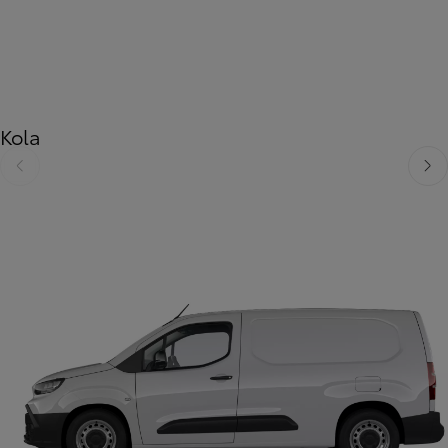
Kola
Předchozí
Dalš