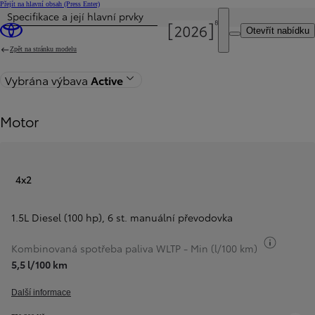
Přejít na hlavní obsah
(Press Enter)
Specifikace a její hlavní prvky
Otevřít nabídku
Zpět na stránku modelu
Vybrána výbava
Active
Motor
4x2
1.5L Diesel (100 hp)
,
6 st. manuální převodovka
Přepnou
Kombinovaná spotřeba paliva WLTP - Min (l/100 km)
5,5 l/100 km
Další informace