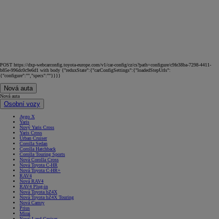
POST https://dxp-webcarconfig.toyota-europe.com/v1/car-config/cz/cs?path=configure/c9fe38ba-7298-4411-
b85e-996dc0c9e6d1 with body {"reduxState":{"carConfigSettings":{"loadedStepUrls":
{"configure":"","specs":""}}}}
Nová auta
Nová auta
Osobní vozy
Aygo X
Yaris
Nový Yaris Cross
Yaris Cross
Urban Cruiser
Corolla Sedan
Corolla Hatchback
Corolla Touring Sports
Nová Corolla Cross
Nová Toyota C-HR
Nová Toyota C-HR+
RAV4
Nová RAV4
RAV4 Plug-in
Nová Toyota bZ4X
Nová Toyota bZ4X Touring
Nová Camry
Prius
Mirai
Nový Land Cruiser