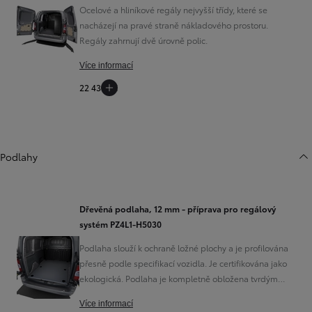
Ocelové a hliníkové regály nejvyšší třídy, které se
nacházejí na pravé straně nákladového prostoru.
Regály zahrnují dvě úrovně polic.
Více informací
22 439 Kč
Podlahy
Dřevěná podlaha, 12 mm - příprava pro regálový
systém PZ4L1-H5030
Podlaha slouží k ochraně ložné plochy a je profilována
přesně podle specifikací vozidla. Je certifikována jako
ekologická. Podlaha je kompletně obložena tvrdým
dřevem (bukem) o tloušťce 12 mm a má vrchní povrch z
Více informací
protiskluzové syntetické pryskyřičné fólie odolné vůči