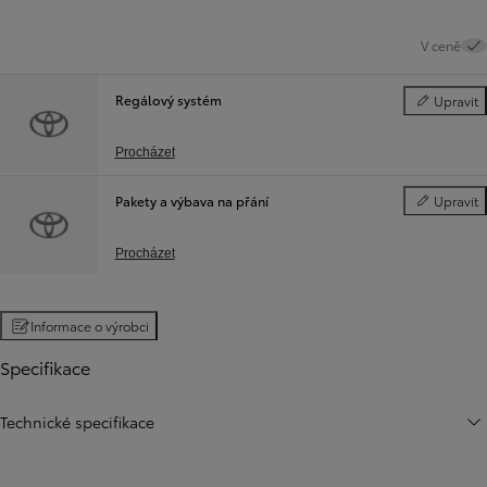
V ceně
Regálový systém
Upravit
Regálový s
Procházet
Pakety a výbava na přání
Upravit
Pakety a vý
Procházet
Informace o výrobci
Specifikace
Technické specifikace