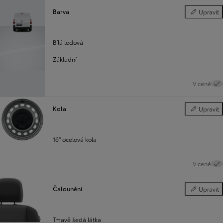
Barva
Upravit
Barva
Bílá ledová
Základní
V ceně
Kola
Upravit
Kola
16" ocelová kola
V ceně
Čalounění
Upravit
Čalounění
Tmavě šedá látka