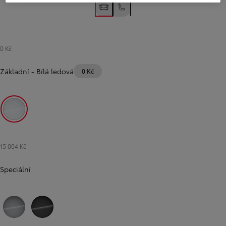
0 Kč
Základní
-
Bílá ledová
0 Kč
Bílá ledová
15 004 Kč
Speciální
Předchozí
Další
Stříbrná atomická
Černá vesmírná