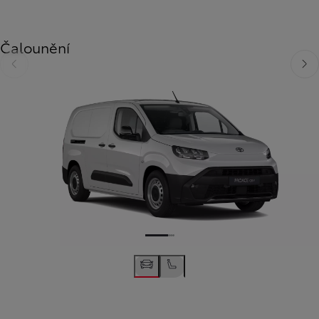
Čalounění
Předchozí
Dalš
Předchozí
Další