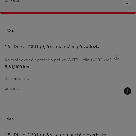
750 200 Kč
4x2
1.5L Diesel (130 hp)
,
6 st. manuální převodovka
Přepnou
Kombinovaná spotřeba paliva WLTP - Min (l/100 km)
5,8 l/100 km
Další informace
786 500 Kč
4x2
1.5L Diesel (130 hp)
,
8 st. automatická převodovka