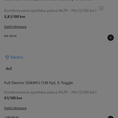
Přepnou
Kombinovaná spotřeba paliva WLTP - Min (l/100 km)
5,8 l/100 km
Další informace
859 100 Kč
Electric
4x2
Full Electric (50kWh) (136 hp)
,
E-Toggle
Kombinovaná spotřeba paliva WLTP - Min (l/100 km)
0 l/100 km
Další informace
1 040 600 Kč