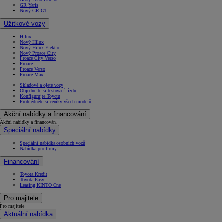
GR Yaris
Nový GR GT
Užitkové vozy
Hilux
Nový Hilux
Nový Hilux Elektro
Nový Proace City
Proace City Verso
Proace
Proace Verso
Proace Max
Skladové a ojeté vozy
Objednejte si testovací jízdu
Konfigurujte Toyotu
Prohlédněte si ceníky všech modelů
Akční nabídky a financování
Akční nabídky a financování
Speciální nabídky
Speciální nabídka osobních vozů
Nabídka pro firmy
Financování
Toyota Kredit
Toyota Easy
Leasing KINTO One
Pro majitele
Pro majitele
Aktuální nabídka