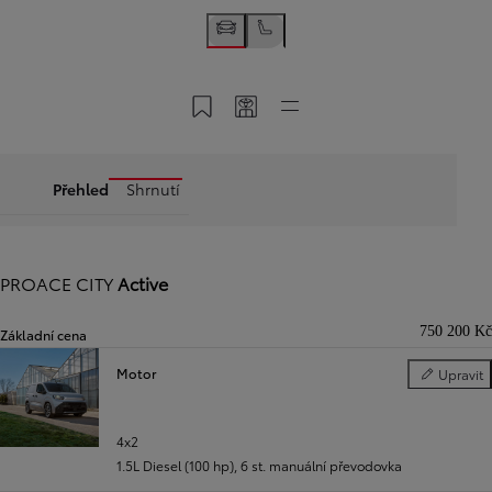
Uložit do MyToyota
Sdílet kód
Rychlé odkazy
Přehled
Shrnutí
PROACE CITY
Active
750 200 Kč
Základní cena
Motor
Upravit
Motor
Předchozí
Další
4x2
1.5L Diesel (100 hp)
,
6 st. manuální převodovka