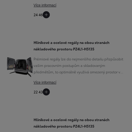
Více informací
24 465 Kč
Předchozí
Další
Hliníkové a ocelové regály na obou stranách
nákladového prostoru PZ4L1-H5135
Prémiové regály lze do nejmenšího detailu přizpůsobit
vašim pracovním postupům a skladovaným
předmětům, to optimálně využívá omezený prostor ve
vozidle. Kombinace hliníku, oceli a plastu také snižují
Více informací
hmotnost.
22 439 Kč
Hliníkové a ocelové regály na obou stranách
nákladového prostoru PZ4L1-H5135