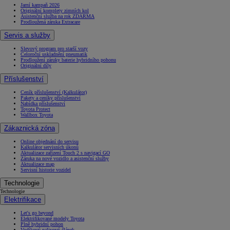
Jarní kampaň 2026
Originální komplety zimních kol
Asistenční služba na rok ZDARMA
Prodloužená záruka Extracare
Servis a služby
Slevový program pro starší vozy
Celoroční uskladnění pneumatik
Prodloužení záruky baterie hybridního pohonu
Originální díly
Příslušenství
Ceník příslušenství (Kalkulátor)
Pakety a ceníky příslušenství
Nabídka příslušenství
Toyota Protect
Wallbox Toyota
Zákaznická zóna
Online objednání do servisu
Kalkulátor servisních úkonů
Aktualizace zařízení Touch 2 s navigací GO
Záruka na nové vozidlo a asistenční služby
Aktualizace map
Servisní historie vozidel
Technologie
Technologie
Elektrifikace
Let's go beyond
Elektrifikované modely Toyota
Plně hybridní pohon
Vodíkový palivový článek