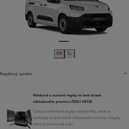
Regálový systém
Hliníkové a ocelové regály na levé straně
nákladového prostoru PZ4L1-H5130
Ocelové a hliníkové regály nejvyšší třídy, které se
nacházejí na levé straně nákladového prostoru. Regály
zahrnují dvě úrovně polic.