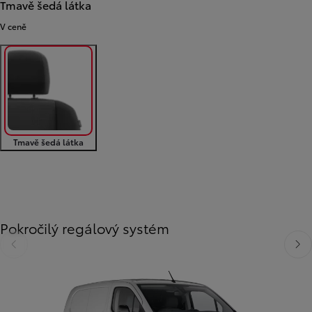
Tmavě šedá látka
V ceně
Tmavě šedá látka
Předchozí
Další
Pokročilý regálový systém
Předchozí
Dalš