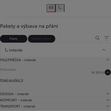
Pakety a výbava na přání
Pakety
Volitelná výbava
Interiér
MULTIMÉDIA - interiér
Multimedia
36 300 Kč
Prvků na přání: 9
DESIGN - interiér
Předchozí
Další
KOMFORT - interiér
TRANSPORT - interiér