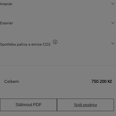
Interiér
Exteriér
Přepnout informace o CO2
Spotřeba paliva a emise CO2
Celkem
750 200 Kč
Stáhnout PDF
Najít prodejce