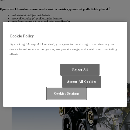
Opotřebení klínového řemenu vašeho vozidla můžete vypozorovat podle těchto příznaků:
nedostatečné dobíjení autobaterie
neobvyklé zvuky při proklouzávání řemene
problémy spojené s klimatizací nebo servořízením
vizuálně viditelné poškození řemenu
Cookie Policy
By clicking “Accept All Cookies”, you agree to the storing of cookies on your
device to enhance site navigation, analyze site usage, and assist in our marketing
efforts.
Reject All
Accept All Cookies
Cookies Settings