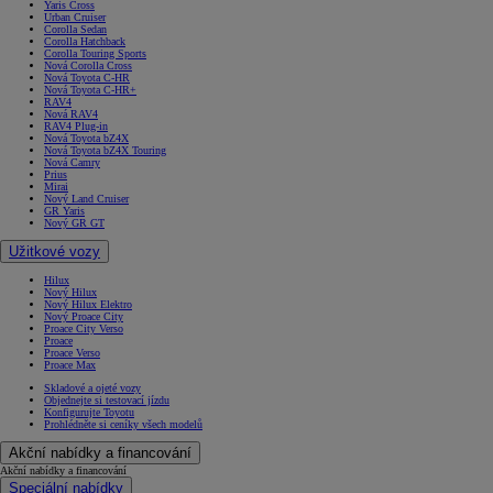
Yaris Cross
Urban Cruiser
Corolla Sedan
Corolla Hatchback
Corolla Touring Sports
Nová Corolla Cross
Nová Toyota C-HR
Nová Toyota C-HR+
RAV4
Nová RAV4
RAV4 Plug-in
Nová Toyota bZ4X
Nová Toyota bZ4X Touring
Nová Camry
Prius
Mirai
Nový Land Cruiser
GR Yaris
Nový GR GT
Užitkové vozy
Hilux
Nový Hilux
Nový Hilux Elektro
Nový Proace City
Proace City Verso
Proace
Proace Verso
Proace Max
Skladové a ojeté vozy
Objednejte si testovací jízdu
Konfigurujte Toyotu
Prohlédněte si ceníky všech modelů
Akční nabídky a financování
Akční nabídky a financování
Speciální nabídky