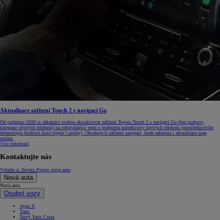
Aktualizace zařízení Touch 2 s navigací Go
Od podzimu 2020 si zákazníci mohou aktualizovat zařízení Toyota Touch 2 s navigací Go (bez podpory
integrace chytrých telefonů) na odpovídající verzi s podporou konektivity chytrých telefonů (prostřednictvím
technologie Android Auto/Apple Carplay). Obsahuje-li zařízení navigaci, bude zahrnuta i aktualizace map
online.
Více informací
Kontaktujte nás
Vyberte si Toyotu
Postav moje auto
Nová auta
Nová auta
Osobní vozy
Aygo X
Yaris
Nový Yaris Cross