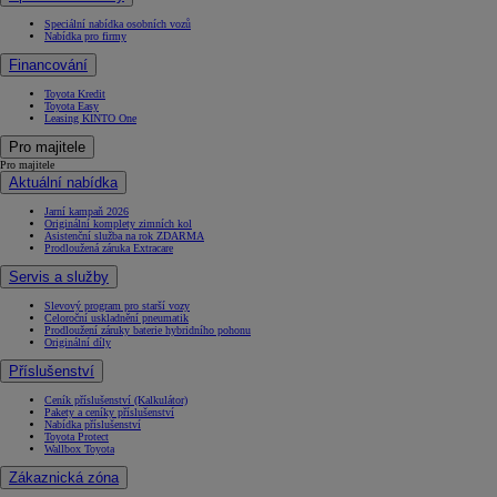
Speciální nabídka osobních vozů
Nabídka pro firmy
Financování
Toyota Kredit
Toyota Easy
Leasing KINTO One
Pro majitele
Pro majitele
Aktuální nabídka
Jarní kampaň 2026
Originální komplety zimních kol
Asistenční služba na rok ZDARMA
Prodloužená záruka Extracare
Servis a služby
Slevový program pro starší vozy
Celoroční uskladnění pneumatik
Prodloužení záruky baterie hybridního pohonu
Originální díly
Příslušenství
Ceník příslušenství (Kalkulátor)
Pakety a ceníky příslušenství
Nabídka příslušenství
Toyota Protect
Wallbox Toyota
Zákaznická zóna