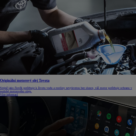
Originální motorový olej Toyota
Stejně jako člověk potřebuje k životu vodu a rostliny nevykvetou bez slunce, váš motor potřebuje ochranu v
podobě motorového oleje.
Více informací