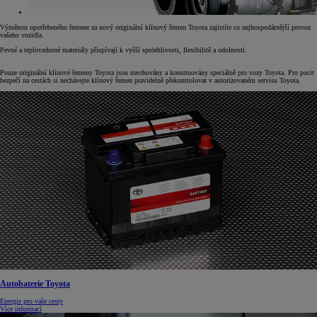
Výměnou opotřebeného řemene za nový originální klínový řemen Toyota zajistíte co nejhospodárnější provoz
vašeho vozidla.
Pevné a teplovzdorné materiály přispívají k vyšší spolehlivosti, flexibilitě a odolnosti.
Pouze originální klínové řemeny Toyota jsou navrhovány a konstruovány speciálně pro vozy Toyota. Pro pocit
bezpečí na cestách si nechávejte klínový řemen pravidelně překontrolovat v autorizovaném servisu Toyota.
Autobaterie Toyota
Energie pro vaše cesty
Více informací