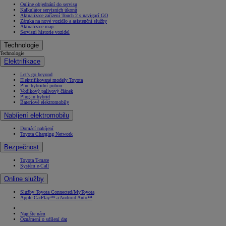
Online objednání do servisu
Kalkulátor servisních úkonů
Aktualizace zařízení Touch 2 s navigací GO
Záruka na nové vozidlo a asistenční služby
Aktualizace map
Servisní historie vozidel
Technologie
Technologie
Elektrifikace
Let's go beyond
Elektrifikované modely Toyota
Plně hybridní pohon
Vodíkový palivový článek
Plug-in hybrid
Bateriové elektromobily
Nabíjení elektromobilu
Domácí nabíjení
Toyota Charging Network
Bezpečnost
Toyota T-mate
Systém e-Call
Online služby
Služby Toyota Connected/MyToyota
Apple CarPlay™ a Android Auto™
Napište nám
Oznámení o sdílení dat