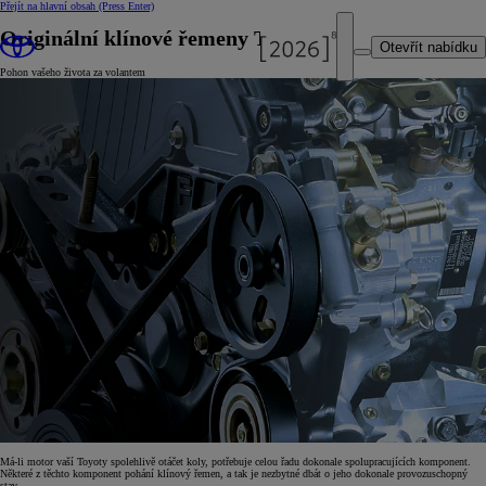
Přejít na hlavní obsah
(Press Enter)
Originální klínové řemeny Toyota
Otevřít nabídku
Pohon vašeho života za volantem
Má-li motor vaší Toyoty spolehlivě otáčet koly, potřebuje celou řadu dokonale spolupracujících komponent.
Některé z těchto komponent pohání klínový řemen, a tak je nezbytné dbát o jeho dokonale provozuschopný
stav.